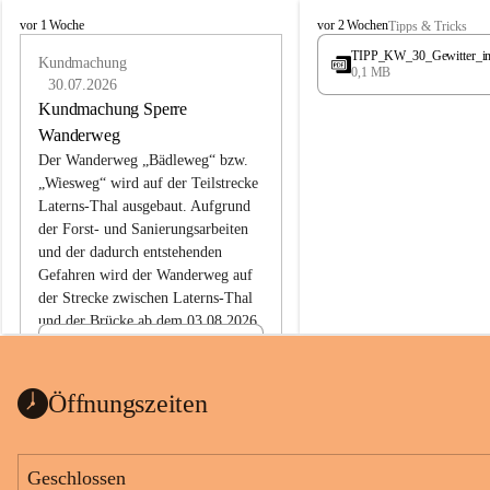
L
L
vor 1 Woche
vor 2 Wochen
Tipps & Tricks
a
a
TIPP_KW_30_Gewitter_i
t
Kundmachung
t
0,1 MB
e
e
30.07.2026
r
r
Kundmachung Sperre
n
n
Wanderweg
s
s
Der Wanderweg „Bädleweg“ bzw. 
„Wiesweg“ wird auf der Teilstrecke 
Laterns-Thal ausgebaut. Aufgrund 
der Forst- und Sanierungsarbeiten 
und der dadurch entstehenden 
Gefahren wird der Wanderweg auf 
der 
Strecke zwischen Laterns-Thal 
und der Brücke ab dem 03.08.2026 
bis zum Ende der Bauarbeiten 
Kundmachung_Sperre-
gesperrt.
Wanderweg-veröffentlic
1 Seite
•
0 MB
ht
Öffnungszeiten
Schild_Sperre
1 Seite
•
0,1 MB
Geschlossen