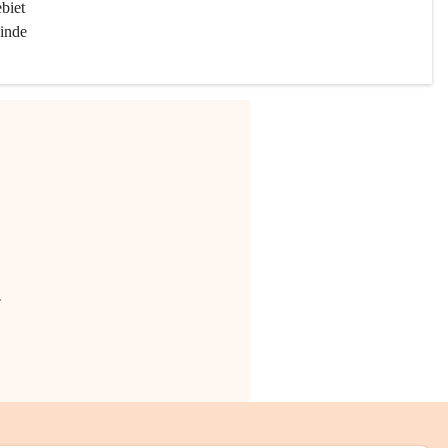
biet 
inde 
.