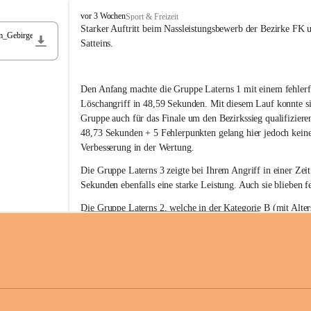
F
vor 3 Wochen
Sport & Freizeit
r
Starker Auftritt beim Nassleistungsbewerb der Bezirke FK 
m_Gebirge
e
Satteins.
i
w
i
Den Anfang machte die Gruppe Laterns 1 mit einem fehlerf
l
l
Löschangriff in 48,59 Sekunden. Mit diesem Lauf konnte si
i
Gruppe auch für das Finale um den Bezirkssieg qualifiziere
g
48,73 Sekunden + 5 Fehlerpunkten gelang hier jedoch keine
e
Verbesserung in der Wertung.
F
e
Die Gruppe Laterns 3 zeigte bei Ihrem Angriff in einer Zei
u
Sekunden ebenfalls eine starke Leistung. Auch sie blieben fe
e
r
Die Gruppe Laterns 2, welche in der Kategorie B (mit Alter
w
gestartet ist, überzeugte ebenfalls mit einem Löschangriff i
Rangliste_41_Nassleistungsbewerb_2026
e
0,2 MB
Sekunden und konnte damit den Sieg in dieser Wertungsklas
h
Laterns holen.
r
L
a
t
Somit ergab sich folgende hervorragende Ergebnisse:
e