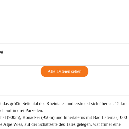
ng
Alle Dateien sehen
st das größte Seitental des Rheintales und erstreckt sich über ca. 15 km.
ich auf in drei Parzellen:
Thal (900m), Bonacker (950m) und Innerlaterns mit Bad Laterns (1000 
ge Alpe Wies, auf der Schattseite des Tales gelegen, war früher eine 