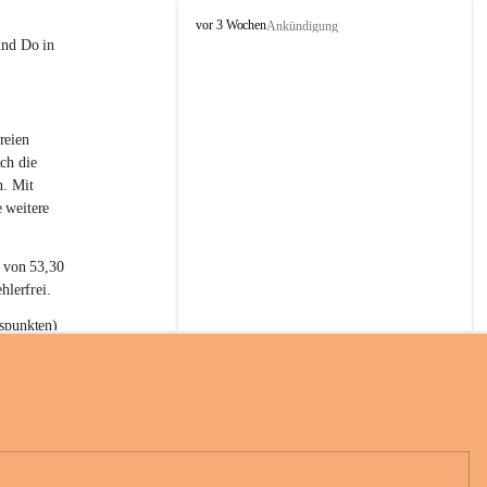
L
vor 3 Wochen
Ankündigung
a
und Do in 
t
e
r
n
reien 
s
ch die 
n. Mit 
 weitere 
t von 53,30 
hlerfrei.
spunkten) 
n 55,40 
se nach 