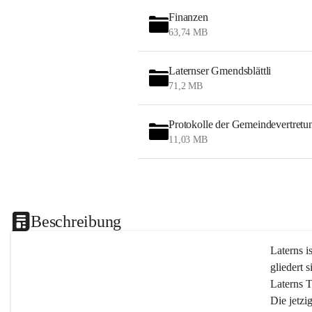
Finanzen
63,74 MB
Laternser Gmendsblättli
71,2 MB
Protokolle der Gemeindevertretu
11,03 MB
Beschreibung
Laterns i
gliedert s
Laterns 
Die jetzi