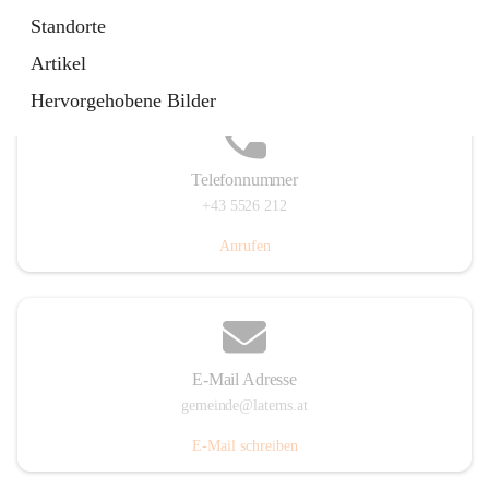
Laternserstraße 6, 6830 Laterns, AUT
Standorte
Auf Karte ansehen
Artikel
Hervorgehobene Bilder
Telefonnummer
+43 5526 212
Anrufen
E-Mail Adresse
gemeinde@laterns.at
E-Mail schreiben