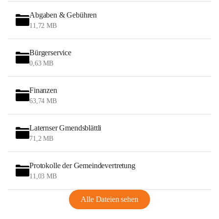
Abgaben & Gebühren
11,72 MB
Bürgerservice
0,63 MB
Finanzen
63,74 MB
Laternser Gmendsblättli
71,2 MB
Protokolle der Gemeindevertretung
11,03 MB
Alle Dateien sehen