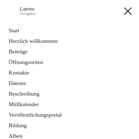
Laterns
Navigation
Laterns
Start
Herzlich willkommen
Bürgerservice
Beiträge
11 Schnellzugriffe
Öffnungszeiten
Soziales
1 Schnellzugriff
Kontakte
Dateien
+5
Beschreibung
Müllkalender
Veröffentlichungsportal
Bildung
Hauptadresse
Alben