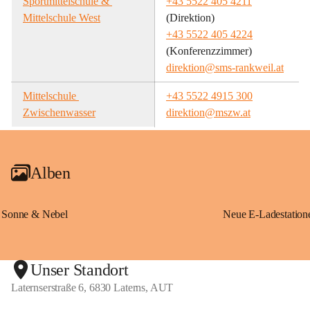
Sportmittelschule & 
+43 5522 405 4211
Mittelschule West
(Direktion)
+43 5522 405 4224
(Konferenzzimmer)
direktion@sms-rankweil.at
Mittelschule 
+43 5522 4915 300
Zwischenwasser
direktion@mszw.at
Alben
Sonne & Nebel
Unser Standort
Laternserstraße 6, 6830 Laterns, AUT