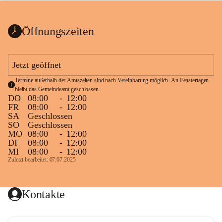
bis zum Ende der Bauarbeiten 
Kundmachung_Sperre-
gesperrt.
Wanderweg-veröffentlic
1 Seite
•
0 MB
ht
Öffnungszeiten
Schild_Sperre
1 Seite
•
0,1 MB
Jetzt geöffnet
Termine außerhalb der Amtszeiten sind nach Vereinbarung möglich. An Fenstertagen 
bleibt das Gemeindeamt geschlossen.
DO
08:00
-
12:00
FR
08:00
-
12:00
SA
Geschlossen
SO
Geschlossen
MO
08:00
-
12:00
DI
08:00
-
12:00
MI
08:00
-
12:00
Zuletzt bearbeitet: 07.07.2025
Kontakte