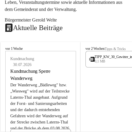
Leben, Veranstaltungstermine sowie aktuelle Informationen aus 
dem Gemeinderat und der Verwaltung. 
Bürgermeister Gerold Welte
Aktuelle Beiträge
L
L
vor 1 Woche
vor 2 Wochen
Tipps & Tricks
a
a
TIPP_KW_30_Gewitter_i
t
Kundmachung
t
0,1 MB
e
e
30.07.2026
r
r
Kundmachung Sperre
n
n
Wanderweg
s
s
Der Wanderweg „Bädleweg“ bzw. 
„Wiesweg“ wird auf der Teilstrecke 
Laterns-Thal ausgebaut. Aufgrund 
der Forst- und Sanierungsarbeiten 
und der dadurch entstehenden 
Gefahren wird der Wanderweg auf 
der 
Strecke zwischen Laterns-Thal 
und der Brücke ab dem 03.08.2026 