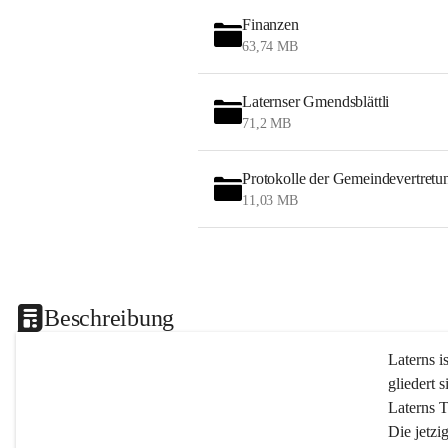
Finanzen
63,74 MB
Laternser Gmendsblättli
71,2 MB
Protokolle der Gemeindevertretu
11,03 MB
Beschreibung
Laterns i
gliedert s
Laterns 
Die jetzi