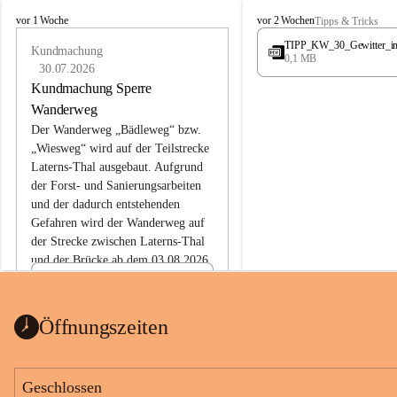
L
L
vor 1 Woche
vor 2 Wochen
Tipps & Tricks
a
a
TIPP_KW_30_Gewitter_i
t
Kundmachung
t
0,1 MB
e
e
30.07.2026
r
r
Kundmachung Sperre
n
n
Wanderweg
s
s
Der Wanderweg „Bädleweg“ bzw. 
„Wiesweg“ wird auf der Teilstrecke 
Laterns-Thal ausgebaut. Aufgrund 
der Forst- und Sanierungsarbeiten 
und der dadurch entstehenden 
Gefahren wird der Wanderweg auf 
der 
Strecke zwischen Laterns-Thal 
und der Brücke ab dem 03.08.2026 
bis zum Ende der Bauarbeiten 
Kundmachung_Sperre-
gesperrt.
Wanderweg-veröffentlic
1 Seite
•
0 MB
ht
Öffnungszeiten
Schild_Sperre
1 Seite
•
0,1 MB
Geschlossen