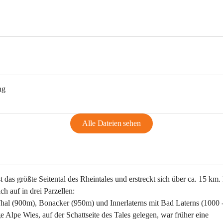
ng
Alle Dateien sehen
st das größte Seitental des Rheintales und erstreckt sich über ca. 15 km.
ich auf in drei Parzellen:
Thal (900m), Bonacker (950m) und Innerlaterns mit Bad Laterns (1000 
ge Alpe Wies, auf der Schattseite des Tales gelegen, war früher eine 