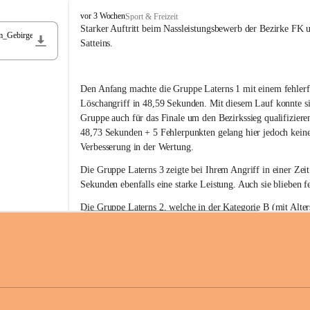
F
vor 3 Wochen
Sport & Freizeit
r
Starker Auftritt beim Nassleistungsbewerb der Bezirke FK 
m_Gebirge
e
Satteins.
i
w
i
Den Anfang machte die Gruppe Laterns 1 mit einem fehlerf
l
l
Löschangriff in 48,59 Sekunden. Mit diesem Lauf konnte si
i
Gruppe auch für das Finale um den Bezirkssieg qualifiziere
g
48,73 Sekunden + 5 Fehlerpunkten gelang hier jedoch keine
e
Verbesserung in der Wertung.
F
e
Die Gruppe Laterns 3 zeigte bei Ihrem Angriff in einer Zei
u
Sekunden ebenfalls eine starke Leistung. Auch sie blieben fe
e
r
Die Gruppe Laterns 2, welche in der Kategorie B (mit Alter
w
gestartet ist, überzeugte ebenfalls mit einem Löschangriff i
Rangliste_41_Nassleistungsbewerb_2026
e
0,2 MB
Sekunden und konnte damit den Sieg in dieser Wertungsklas
h
Laterns holen.
r
L
a
t
Somit ergab sich folgende hervorragende Ergebnisse:
e