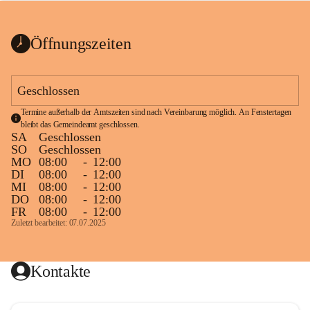
bis zum Ende der Bauarbeiten 
Kundmachung_Sperre-
gesperrt.
Wanderweg-veröffentlic
1 Seite
•
0 MB
ht
Öffnungszeiten
Schild_Sperre
1 Seite
•
0,1 MB
Geschlossen
Termine außerhalb der Amtszeiten sind nach Vereinbarung möglich. An Fenstertagen 
bleibt das Gemeindeamt geschlossen.
SA
Geschlossen
SO
Geschlossen
MO
08:00
-
12:00
DI
08:00
-
12:00
MI
08:00
-
12:00
DO
08:00
-
12:00
FR
08:00
-
12:00
Zuletzt bearbeitet: 07.07.2025
Kontakte