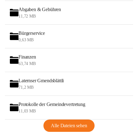
Abgaben & Gebühren
11,72 MB
Bürgerservice
0,63 MB
Finanzen
63,74 MB
Laternser Gmendsblättli
71,2 MB
Protokolle der Gemeindevertretung
11,03 MB
Alle Dateien sehen