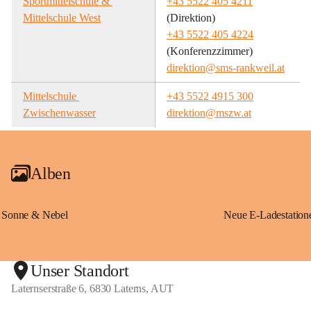
Sportmittelschule & 
+43 5522 405 4211
Mittelschule West
(Direktion)
+43 5522 405 4224
(Konferenzzimmer)
direktion@sms-rankweil.at
Mittelschule 
+43 5522 4915 300
Zwischenwasser
direktion@mszw.at
Alben
Sonne & Nebel
Unser Standort
Laternserstraße 6, 6830 Laterns, AUT