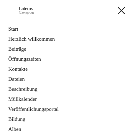
Laterns
Navigation
Laterns
Start
Herzlich willkommen
Bürgerservice
Beiträge
11 Schnellzugriffe
Öffnungszeiten
Soziales
1 Schnellzugriff
Kontakte
Dateien
+5
Beschreibung
Müllkalender
Veröffentlichungsportal
Bildung
Hauptadresse
Alben