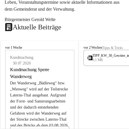
Leben, Veranstaltungstermine sowie aktuelle Informationen aus 
dem Gemeinderat und der Verwaltung. 
Bürgermeister Gerold Welte
Aktuelle Beiträge
L
L
vor 1 Woche
vor 2 Wochen
Tipps & Tricks
a
a
TIPP_KW_30_Gewitter_i
t
Kundmachung
t
0,1 MB
e
e
30.07.2026
r
r
Kundmachung Sperre
n
n
Wanderweg
s
s
Der Wanderweg „Bädleweg“ bzw. 
„Wiesweg“ wird auf der Teilstrecke 
Laterns-Thal ausgebaut. Aufgrund 
der Forst- und Sanierungsarbeiten 
und der dadurch entstehenden 
Gefahren wird der Wanderweg auf 
der 
Strecke zwischen Laterns-Thal 
und der Brücke ab dem 03.08.2026 