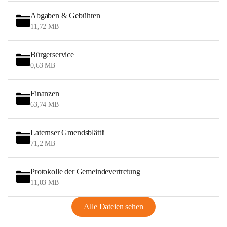
Abgaben & Gebühren
11,72 MB
Bürgerservice
0,63 MB
Finanzen
63,74 MB
Laternser Gmendsblättli
71,2 MB
Protokolle der Gemeindevertretung
11,03 MB
Alle Dateien sehen