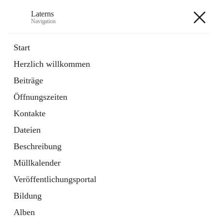
Laterns
Navigation
Laterns
Start
Herzlich willkommen
Bürgerservice
Beiträge
11 Schnellzugriffe
Öffnungszeiten
Soziales
1 Schnellzugriff
Kontakte
Dateien
+5
Beschreibung
Müllkalender
Veröffentlichungsportal
Bildung
Hauptadresse
Alben