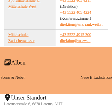
Sportmittelschule & 
+43 5522 405 4211
Mittelschule West
(Direktion)
+43 5522 405 4224
(Konferenzzimmer)
direktion@sms-rankweil.at
Mittelschule 
+43 5522 4915 300
Zwischenwasser
direktion@mszw.at
Alben
Sonne & Nebel
Unser Standort
Laternserstraße 6, 6830 Laterns, AUT