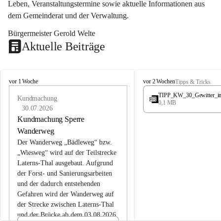
Leben, Veranstaltungstermine sowie aktuelle Informationen aus 
dem Gemeinderat und der Verwaltung. 
Bürgermeister Gerold Welte
Aktuelle Beiträge
L
L
vor 1 Woche
vor 2 Wochen
Tipps & Tricks
a
a
TIPP_KW_30_Gewitter_i
t
Kundmachung
t
0,1 MB
e
e
30.07.2026
r
r
Kundmachung Sperre
n
n
Wanderweg
s
s
Der Wanderweg „Bädleweg“ bzw. 
„Wiesweg“ wird auf der Teilstrecke 
Laterns-Thal ausgebaut. Aufgrund 
der Forst- und Sanierungsarbeiten 
und der dadurch entstehenden 
Gefahren wird der Wanderweg auf 
der 
Strecke zwischen Laterns-Thal 
und der Brücke ab dem 03.08.2026 