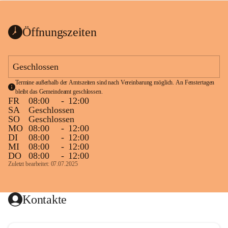
bis zum Ende der Bauarbeiten 
Kundmachung_Sperre-
gesperrt.
Wanderweg-veröffentlic
1 Seite
•
0 MB
ht
Öffnungszeiten
Schild_Sperre
1 Seite
•
0,1 MB
Geschlossen
Termine außerhalb der Amtszeiten sind nach Vereinbarung möglich. An Fenstertagen 
bleibt das Gemeindeamt geschlossen.
FR
08:00
-
12:00
SA
Geschlossen
SO
Geschlossen
MO
08:00
-
12:00
DI
08:00
-
12:00
MI
08:00
-
12:00
DO
08:00
-
12:00
Zuletzt bearbeitet: 07.07.2025
Kontakte