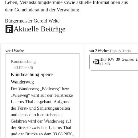
Leben, Veranstaltungstermine sowie aktuelle Informationen aus 
dem Gemeinderat und der Verwaltung. 
Bürgermeister Gerold Welte
Aktuelle Beiträge
L
L
vor 1 Woche
vor 2 Wochen
Tipps & Tricks
a
a
TIPP_KW_30_Gewitter_i
t
Kundmachung
t
0,1 MB
e
e
30.07.2026
r
r
Kundmachung Sperre
n
n
Wanderweg
s
s
Der Wanderweg „Bädleweg“ bzw. 
„Wiesweg“ wird auf der Teilstrecke 
Laterns-Thal ausgebaut. Aufgrund 
der Forst- und Sanierungsarbeiten 
und der dadurch entstehenden 
Gefahren wird der Wanderweg auf 
der 
Strecke zwischen Laterns-Thal 
und der Brücke ab dem 03.08.2026 