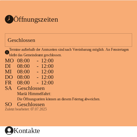
bis zum Ende der Bauarbeiten 
Kundmachung_Sperre-
gesperrt.
Wanderweg-veröffentlic
1 Seite
•
0 MB
ht
Öffnungszeiten
Schild_Sperre
1 Seite
•
0,1 MB
Geschlossen
Termine außerhalb der Amtszeiten sind nach Vereinbarung möglich. An Fenstertagen 
bleibt das Gemeindeamt geschlossen.
MO
08:00
-
12:00
DI
08:00
-
12:00
MI
08:00
-
12:00
DO
08:00
-
12:00
FR
08:00
-
12:00
SA
Geschlossen
Mariä Himmelfahrt:
Die Öffnungszeiten können an diesem Feiertag abweichen.
SO
Geschlossen
Zuletzt bearbeitet: 07.07.2025
Kontakte