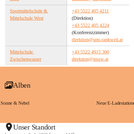
Sportmittelschule & 
+43 5522 405 4211
Mittelschule West
(Direktion)
+43 5522 405 4224
(Konferenzzimmer)
direktion@sms-rankweil.at
Mittelschule 
+43 5522 4915 300
Zwischenwasser
direktion@mszw.at
Alben
Sonne & Nebel
Unser Standort