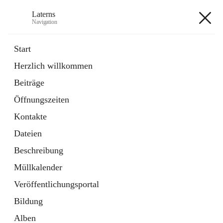
Laterns
Navigation
Laterns
Start
Herzlich willkommen
Bürgerservice
Beiträge
11 Schnellzugriffe
Öffnungszeiten
Soziales
1 Schnellzugriff
Kontakte
Dateien
+5
Beschreibung
Müllkalender
Veröffentlichungsportal
Bildung
Hauptadresse
Alben