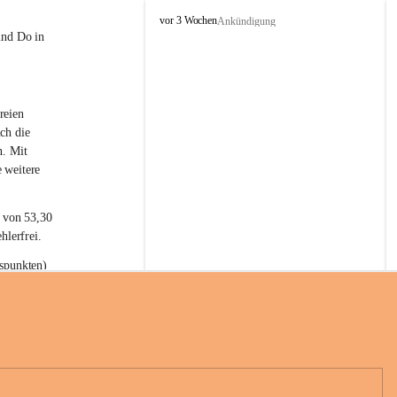
L
vor 3 Wochen
Ankündigung
a
und Do in 
t
e
r
n
reien 
s
ch die 
n. Mit 
 weitere 
t von 53,30 
hlerfrei.
spunkten) 
n 55,40 
se nach 