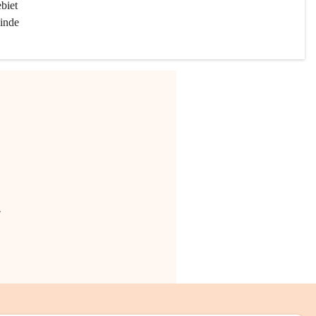
biet 
inde 
.