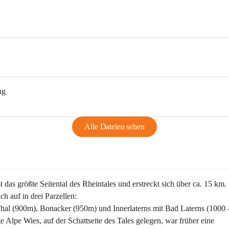
ng
Alle Dateien sehen
st das größte Seitental des Rheintales und erstreckt sich über ca. 15 km.
ich auf in drei Parzellen:
Thal (900m), Bonacker (950m) und Innerlaterns mit Bad Laterns (1000 
ge Alpe Wies, auf der Schattseite des Tales gelegen, war früher eine 