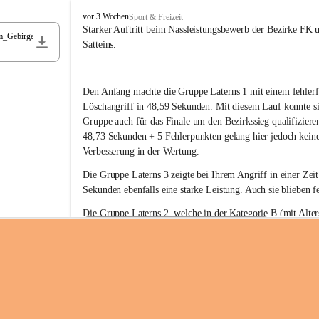
F
vor 3 Wochen
Sport & Freizeit
r
Starker Auftritt beim Nassleistungsbewerb der Bezirke FK 
m_Gebirge
e
Satteins.
i
w
i
Den Anfang machte die Gruppe Laterns 1 mit einem fehlerf
l
l
Löschangriff in 48,59 Sekunden. Mit diesem Lauf konnte si
i
Gruppe auch für das Finale um den Bezirkssieg qualifiziere
g
48,73 Sekunden + 5 Fehlerpunkten gelang hier jedoch keine
e
Verbesserung in der Wertung.
F
e
Die Gruppe Laterns 3 zeigte bei Ihrem Angriff in einer Zei
u
Sekunden ebenfalls eine starke Leistung. Auch sie blieben fe
e
r
Die Gruppe Laterns 2, welche in der Kategorie B (mit Alter
w
gestartet ist, überzeugte ebenfalls mit einem Löschangriff i
Rangliste_41_Nassleistungsbewerb_2026
e
0,2 MB
Sekunden und konnte damit den Sieg in dieser Wertungsklas
h
Laterns holen.
r
L
a
t
Somit ergab sich folgende hervorragende Ergebnisse:
e