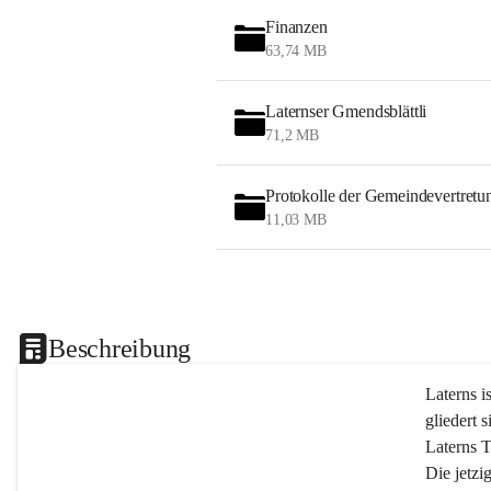
Finanzen
63,74 MB
Laternser Gmendsblättli
71,2 MB
Protokolle der Gemeindevertretu
11,03 MB
Beschreibung
Laterns i
gliedert s
Laterns 
Die jetzi