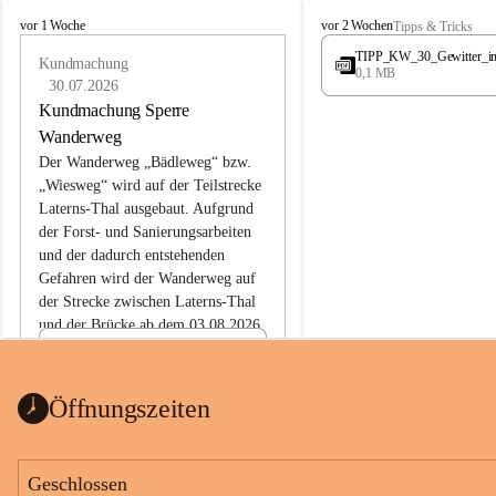
L
L
vor 1 Woche
vor 2 Wochen
Tipps & Tricks
a
a
TIPP_KW_30_Gewitter_i
t
Kundmachung
t
0,1 MB
e
e
30.07.2026
r
r
Kundmachung Sperre
n
n
Wanderweg
s
s
Der Wanderweg „Bädleweg“ bzw. 
„Wiesweg“ wird auf der Teilstrecke 
Laterns-Thal ausgebaut. Aufgrund 
der Forst- und Sanierungsarbeiten 
und der dadurch entstehenden 
Gefahren wird der Wanderweg auf 
der 
Strecke zwischen Laterns-Thal 
und der Brücke ab dem 03.08.2026 
bis zum Ende der Bauarbeiten 
Kundmachung_Sperre-
gesperrt.
Wanderweg-veröffentlic
1 Seite
•
0 MB
ht
Öffnungszeiten
Schild_Sperre
1 Seite
•
0,1 MB
Geschlossen