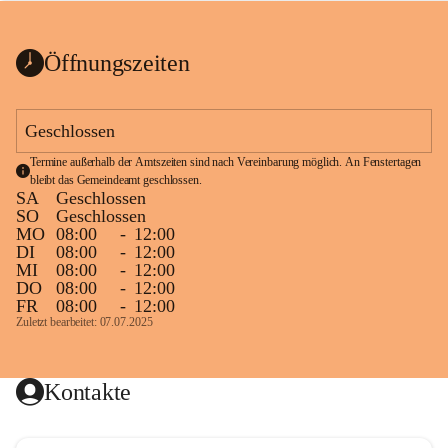
bis zum Ende der Bauarbeiten 
Kundmachung_Sperre-
gesperrt.
Wanderweg-veröffentlic
1 Seite
•
0 MB
ht
Öffnungszeiten
Schild_Sperre
1 Seite
•
0,1 MB
Geschlossen
Termine außerhalb der Amtszeiten sind nach Vereinbarung möglich. An Fenstertagen 
bleibt das Gemeindeamt geschlossen.
SA
Geschlossen
SO
Geschlossen
MO
08:00
-
12:00
DI
08:00
-
12:00
MI
08:00
-
12:00
DO
08:00
-
12:00
FR
08:00
-
12:00
Zuletzt bearbeitet: 07.07.2025
Kontakte