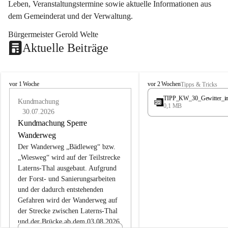
Leben, Veranstaltungstermine sowie aktuelle Informationen aus 
dem Gemeinderat und der Verwaltung. 
Bürgermeister Gerold Welte
Aktuelle Beiträge
L
L
vor 1 Woche
vor 2 Wochen
Tipps & Tricks
a
a
TIPP_KW_30_Gewitter_i
t
Kundmachung
t
0,1 MB
e
e
30.07.2026
r
r
Kundmachung Sperre
n
n
Wanderweg
s
s
Der Wanderweg „Bädleweg“ bzw. 
„Wiesweg“ wird auf der Teilstrecke 
Laterns-Thal ausgebaut. Aufgrund 
der Forst- und Sanierungsarbeiten 
und der dadurch entstehenden 
Gefahren wird der Wanderweg auf 
der 
Strecke zwischen Laterns-Thal 
und der Brücke ab dem 03.08.2026 