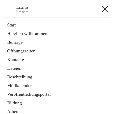
Laterns
Navigation
Laterns
Start
Herzlich willkommen
Bürgerservice
Beiträge
11 Schnellzugriffe
Öffnungszeiten
Soziales
1 Schnellzugriff
Kontakte
Dateien
+5
Beschreibung
Müllkalender
Veröffentlichungsportal
Bildung
Hauptadresse
Alben