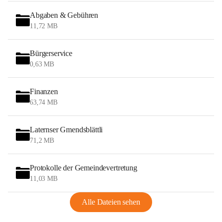
Abgaben & Gebühren
11,72 MB
Bürgerservice
0,63 MB
Finanzen
63,74 MB
Laternser Gmendsblättli
71,2 MB
Protokolle der Gemeindevertretung
11,03 MB
Alle Dateien sehen