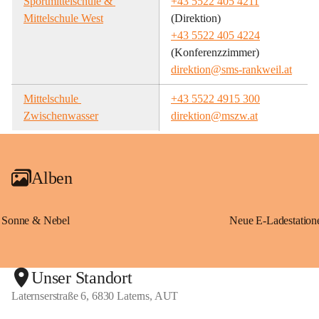
Sportmittelschule & 
+43 5522 405 4211
Mittelschule West
(Direktion)
+43 5522 405 4224
(Konferenzzimmer)
direktion@sms-rankweil.at
Mittelschule 
+43 5522 4915 300
Zwischenwasser
direktion@mszw.at
Alben
Sonne & Nebel
Unser Standort
Laternserstraße 6, 6830 Laterns, AUT