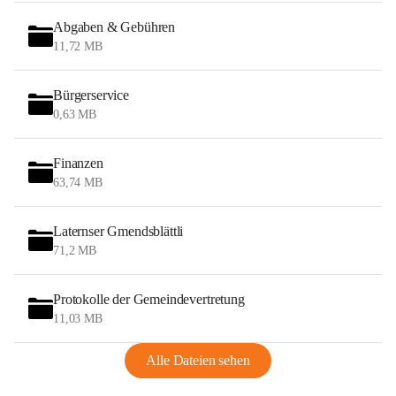
Abgaben & Gebühren
11,72 MB
Bürgerservice
0,63 MB
Finanzen
63,74 MB
Laternser Gmendsblättli
71,2 MB
Protokolle der Gemeindevertretung
11,03 MB
Alle Dateien sehen