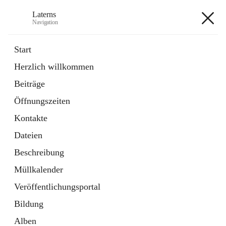
Laterns
Navigation
Laterns
Start
Herzlich willkommen
Bürgerservice
Beiträge
11 Schnellzugriffe
Öffnungszeiten
Soziales
1 Schnellzugriff
Kontakte
Dateien
+5
Beschreibung
Müllkalender
Veröffentlichungsportal
Bildung
Hauptadresse
Alben