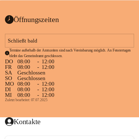
bis zum Ende der Bauarbeiten 
Kundmachung_Sperre-
gesperrt.
Wanderweg-veröffentlic
1 Seite
•
0 MB
ht
Öffnungszeiten
Schild_Sperre
1 Seite
•
0,1 MB
Schließt bald
Termine außerhalb der Amtszeiten sind nach Vereinbarung möglich. An Fenstertagen 
bleibt das Gemeindeamt geschlossen.
DO
08:00
-
12:00
FR
08:00
-
12:00
SA
Geschlossen
SO
Geschlossen
MO
08:00
-
12:00
DI
08:00
-
12:00
MI
08:00
-
12:00
Zuletzt bearbeitet: 07.07.2025
Kontakte