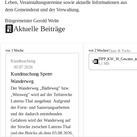
Leben, Veranstaltungstermine sowie aktuelle Informationen aus 
dem Gemeinderat und der Verwaltung. 
Bürgermeister Gerold Welte
Aktuelle Beiträge
L
L
vor 1 Woche
vor 2 Wochen
Tipps & Tricks
a
a
TIPP_KW_30_Gewitter_i
t
Kundmachung
t
0,1 MB
e
e
30.07.2026
r
r
Kundmachung Sperre
n
n
Wanderweg
s
s
Der Wanderweg „Bädleweg“ bzw. 
„Wiesweg“ wird auf der Teilstrecke 
Laterns-Thal ausgebaut. Aufgrund 
der Forst- und Sanierungsarbeiten 
und der dadurch entstehenden 
Gefahren wird der Wanderweg auf 
der 
Strecke zwischen Laterns-Thal 
und der Brücke ab dem 03.08.2026 