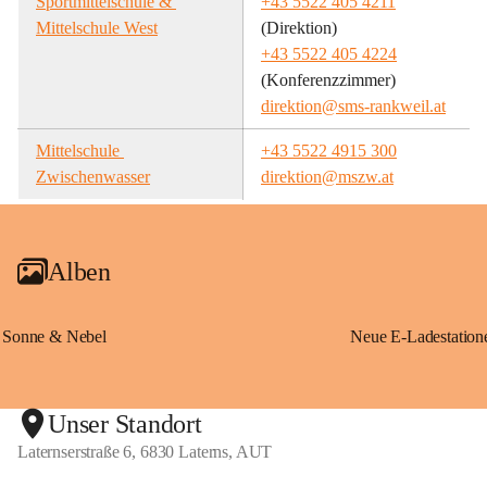
Sportmittelschule & 
+43 5522 405 4211
Mittelschule West
(Direktion)
+43 5522 405 4224
(Konferenzzimmer)
direktion@sms-rankweil.at
Mittelschule 
+43 5522 4915 300
Zwischenwasser
direktion@mszw.at
Alben
Sonne & Nebel
Unser Standort
Laternserstraße 6, 6830 Laterns, AUT