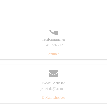
Laternserstraße 6, 6830 Laterns, AUT
Auf Karte ansehen
Telefonnummer
+43 5526 212
Anrufen
E-Mail Adresse
gemeinde@laterns.at
E-Mail schreiben