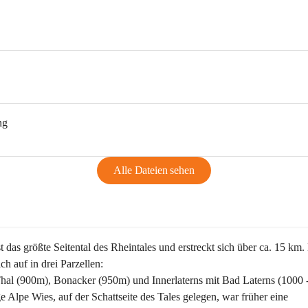
ng
Alle Dateien sehen
st das größte Seitental des Rheintales und erstreckt sich über ca. 15 km.
ich auf in drei Parzellen:
Thal (900m), Bonacker (950m) und Innerlaterns mit Bad Laterns (1000 
ge Alpe Wies, auf der Schattseite des Tales gelegen, war früher eine 