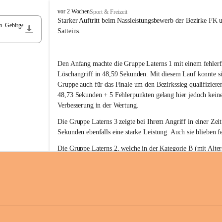
F
vor 2 Wochen
Sport & Freizeit
r
Starker Auftritt beim Nassleistungsbewerb der Bezirke FK 
m_Gebirge
e
Satteins.
i
w
i
Den Anfang machte die Gruppe Laterns 1 mit einem fehlerf
l
l
Löschangriff in 48,59 Sekunden. Mit diesem Lauf konnte si
i
Gruppe auch für das Finale um den Bezirkssieg qualifiziere
g
48,73 Sekunden + 5 Fehlerpunkten gelang hier jedoch keine
e
Verbesserung in der Wertung.
F
e
Die Gruppe Laterns 3 zeigte bei Ihrem Angriff in einer Zei
u
Sekunden ebenfalls eine starke Leistung. Auch sie blieben fe
e
r
Die Gruppe Laterns 2, welche in der Kategorie B (mit Alter
w
gestartet ist, überzeugte ebenfalls mit einem Löschangriff i
Rangliste_41_Nassleistungsbewerb_2026
e
0,2 MB
Sekunden und konnte damit den Sieg in dieser Wertungsklas
h
Laterns holen.
r
L
a
t
Somit ergab sich folgende hervorragende Ergebnisse:
e