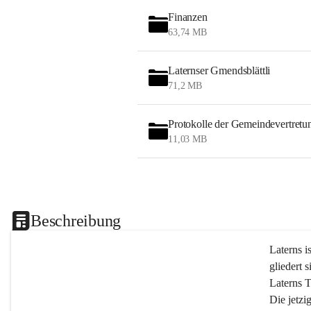
Finanzen
63,74 MB
Laternser Gmendsblättli
71,2 MB
Protokolle der Gemeindevertretu
11,03 MB
Beschreibung
Laterns i
gliedert s
Laterns 
Die jetzi