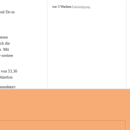
L
vor 3 Wochen
Ankündigung
a
und Do in 
t
e
r
n
reien 
s
ch die 
n. Mit 
 weitere 
t von 53,30 
hlerfrei.
spunkten) 
n 55,40 
se nach 