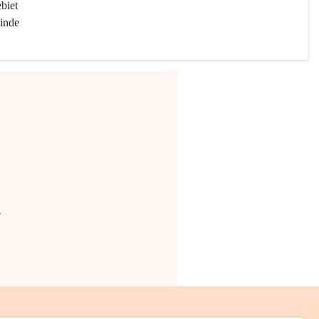
biet 
inde 
.