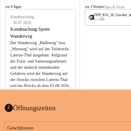
L
L
vor 6 Tagen
vor 2 Wochen
Tipps & Tricks
a
a
TIPP_KW_30_Gewitter_i
t
Kundmachung
t
0,1 MB
e
e
30.07.2026
r
r
Kundmachung Sperre
n
n
Wanderweg
s
s
Der Wanderweg „Bädleweg“ bzw. 
„Wiesweg“ wird auf der Teilstrecke 
Laterns-Thal ausgebaut. Aufgrund 
der Forst- und Sanierungsarbeiten 
und der dadurch entstehenden 
Gefahren wird der Wanderweg auf 
der 
Strecke zwischen Laterns-Thal 
und der Brücke ab dem 03.08.2026 
bis zum Ende der Bauarbeiten 
Kundmachung_Sperre-
gesperrt.
Wanderweg-veröffentlic
1 Seite
•
0 MB
ht
Öffnungszeiten
Schild_Sperre
1 Seite
•
0,1 MB
Geschlossen