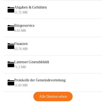
Abgaben & Gebühren
11,72 MB
Bürgerservice
0,63 MB
Finanzen
63,74 MB
Laternser Gmendsblättli
71,2 MB
Protokolle der Gemeindevertretung
11,03 MB
Alle Dateien sehen