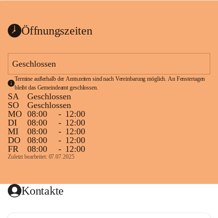
bis zum Ende der Bauarbeiten 
Kundmachung_Sperre-
gesperrt.
Wanderweg-veröffentlic
1 Seite
•
0 MB
ht
Öffnungszeiten
Schild_Sperre
1 Seite
•
0,1 MB
Geschlossen
Termine außerhalb der Amtszeiten sind nach Vereinbarung möglich. An Fenstertagen 
bleibt das Gemeindeamt geschlossen.
SA
Geschlossen
SO
Geschlossen
MO
08:00
-
12:00
DI
08:00
-
12:00
MI
08:00
-
12:00
DO
08:00
-
12:00
FR
08:00
-
12:00
Zuletzt bearbeitet: 07.07.2025
Kontakte