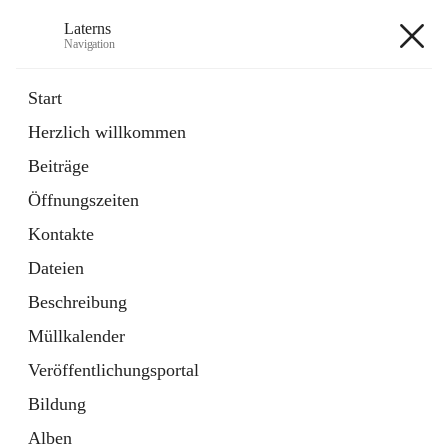
Laterns
Navigation
Laterns
Start
Herzlich willkommen
Bürgerservice
Beiträge
11 Schnellzugriffe
Öffnungszeiten
Soziales
1 Schnellzugriff
Kontakte
Dateien
+5
Beschreibung
Müllkalender
Veröffentlichungsportal
Bildung
Hauptadresse
Alben