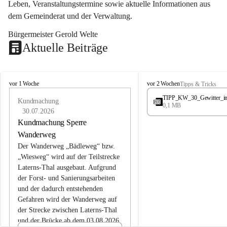
Leben, Veranstaltungstermine sowie aktuelle Informationen aus 
dem Gemeinderat und der Verwaltung. 
Bürgermeister Gerold Welte
Aktuelle Beiträge
L
L
vor 1 Woche
vor 2 Wochen
Tipps & Tricks
a
a
TIPP_KW_30_Gewitter_i
t
Kundmachung
t
0,1 MB
e
e
30.07.2026
r
r
Kundmachung Sperre
n
n
Wanderweg
s
s
Der Wanderweg „Bädleweg“ bzw. 
„Wiesweg“ wird auf der Teilstrecke 
Laterns-Thal ausgebaut. Aufgrund 
der Forst- und Sanierungsarbeiten 
und der dadurch entstehenden 
Gefahren wird der Wanderweg auf 
der 
Strecke zwischen Laterns-Thal 
und der Brücke ab dem 03.08.2026 