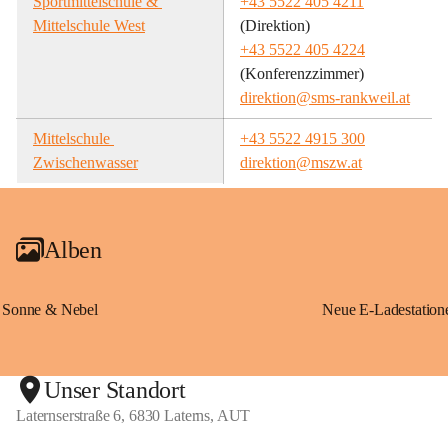
Sportmittelschule & 
+43 5522 405 4211
Mittelschule West
(Direktion)
+43 5522 405 4224
(Konferenzzimmer)
direktion@sms-rankweil.at
Mittelschule 
+43 5522 4915 300
Zwischenwasser
direktion@mszw.at
Alben
Sonne & Nebel
Unser Standort
Laternserstraße 6, 6830 Laterns, AUT