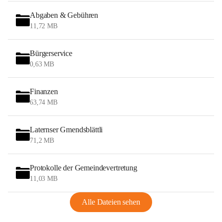
Abgaben & Gebühren
11,72 MB
Bürgerservice
0,63 MB
Finanzen
63,74 MB
Laternser Gmendsblättli
71,2 MB
Protokolle der Gemeindevertretung
11,03 MB
Alle Dateien sehen