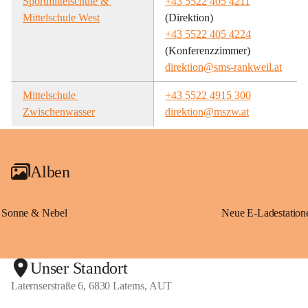
Sportmittelschule & 
+43 5522 405 4211
Mittelschule West
(Direktion)
+43 5522 405 4224
(Konferenzzimmer)
direktion@sms-rankweil.at
Mittelschule 
+43 5522 4915 300
Zwischenwasser
direktion@mszw.at
Alben
Sonne & Nebel
Unser Standort
Laternserstraße 6, 6830 Laterns, AUT