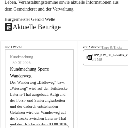
Leben, Veranstaltungstermine sowie aktuelle Informationen aus 
dem Gemeinderat und der Verwaltung. 
Bürgermeister Gerold Welte
Aktuelle Beiträge
L
L
vor 1 Woche
vor 2 Wochen
Tipps & Tricks
a
a
TIPP_KW_30_Gewitter_i
t
Kundmachung
t
0,1 MB
e
e
30.07.2026
r
r
Kundmachung Sperre
n
n
Wanderweg
s
s
Der Wanderweg „Bädleweg“ bzw. 
„Wiesweg“ wird auf der Teilstrecke 
Laterns-Thal ausgebaut. Aufgrund 
der Forst- und Sanierungsarbeiten 
und der dadurch entstehenden 
Gefahren wird der Wanderweg auf 
der 
Strecke zwischen Laterns-Thal 
und der Brücke ab dem 03.08.2026 