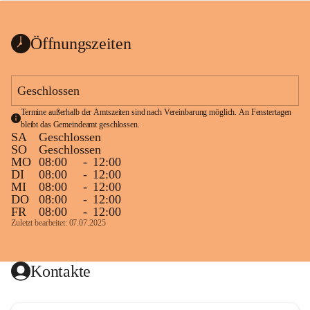
bis zum Ende der Bauarbeiten 
Kundmachung_Sperre-
gesperrt.
Wanderweg-veröffentlic
1 Seite
•
0 MB
ht
Öffnungszeiten
Schild_Sperre
1 Seite
•
0,1 MB
Geschlossen
Termine außerhalb der Amtszeiten sind nach Vereinbarung möglich. An Fenstertagen 
bleibt das Gemeindeamt geschlossen.
SA
Geschlossen
SO
Geschlossen
MO
08:00
-
12:00
DI
08:00
-
12:00
MI
08:00
-
12:00
DO
08:00
-
12:00
FR
08:00
-
12:00
Zuletzt bearbeitet: 07.07.2025
Kontakte