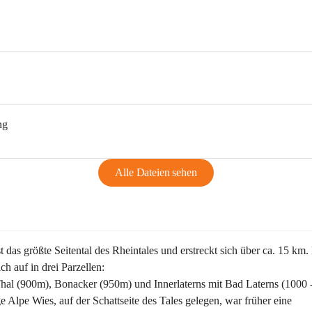
ng
Alle Dateien sehen
st das größte Seitental des Rheintales und erstreckt sich über ca. 15 km.
ich auf in drei Parzellen:
Thal (900m), Bonacker (950m) und Innerlaterns mit Bad Laterns (1000 
ge Alpe Wies, auf der Schattseite des Tales gelegen, war früher eine 