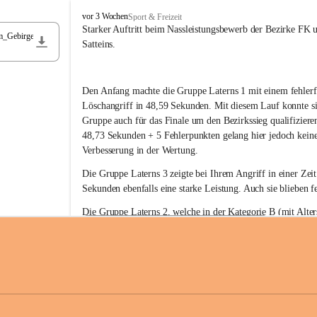
F
vor 3 Wochen
Sport & Freizeit
r
Starker Auftritt beim Nassleistungsbewerb der Bezirke FK 
m_Gebirge
e
Satteins.
i
w
i
Den Anfang machte die Gruppe Laterns 1 mit einem fehlerf
l
l
Löschangriff in 48,59 Sekunden. Mit diesem Lauf konnte si
i
Gruppe auch für das Finale um den Bezirkssieg qualifiziere
g
48,73 Sekunden + 5 Fehlerpunkten gelang hier jedoch keine
e
Verbesserung in der Wertung.
F
e
Die Gruppe Laterns 3 zeigte bei Ihrem Angriff in einer Zei
u
Sekunden ebenfalls eine starke Leistung. Auch sie blieben fe
e
r
Die Gruppe Laterns 2, welche in der Kategorie B (mit Alter
w
gestartet ist, überzeugte ebenfalls mit einem Löschangriff i
Rangliste_41_Nassleistungsbewerb_2026
e
0,2 MB
Sekunden und konnte damit den Sieg in dieser Wertungsklas
h
Laterns holen.
r
L
a
t
Somit ergab sich folgende hervorragende Ergebnisse:
e