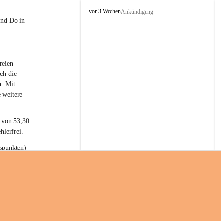
L
vor 3 Wochen
Ankündigung
a
und Do in 
t
e
r
n
reien 
s
ch die 
n. Mit 
 weitere 
t von 53,30 
hlerfrei.
spunkten) 
n 55,40 
se nach 