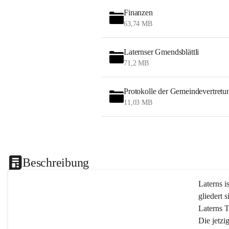
Finanzen
63,74 MB
Laternser Gmendsblättli
71,2 MB
Protokolle der Gemeindevertretu
11,03 MB
Beschreibung
Laterns i
gliedert s
Laterns 
Die jetzi