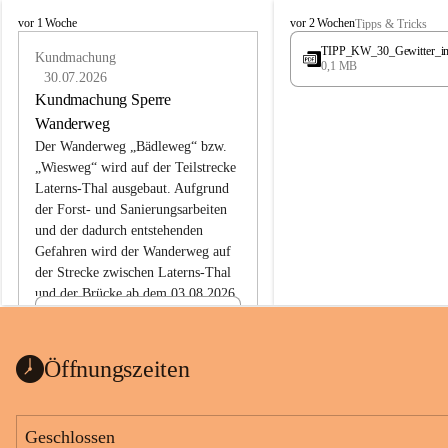
L
L
vor 1 Woche
vor 2 Wochen
Tipps & Tricks
a
a
TIPP_KW_30_Gewitter_i
t
Kundmachung
t
0,1 MB
e
e
30.07.2026
r
r
Kundmachung Sperre
n
n
Wanderweg
s
s
Der Wanderweg „Bädleweg“ bzw. 
„Wiesweg“ wird auf der Teilstrecke 
Laterns-Thal ausgebaut. Aufgrund 
der Forst- und Sanierungsarbeiten 
und der dadurch entstehenden 
Gefahren wird der Wanderweg auf 
der 
Strecke zwischen Laterns-Thal 
und der Brücke ab dem 03.08.2026 
bis zum Ende der Bauarbeiten 
Kundmachung_Sperre-
gesperrt.
Wanderweg-veröffentlic
1 Seite
•
0 MB
ht
Öffnungszeiten
Schild_Sperre
1 Seite
•
0,1 MB
Geschlossen