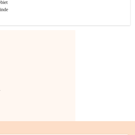
biet 
inde 
.