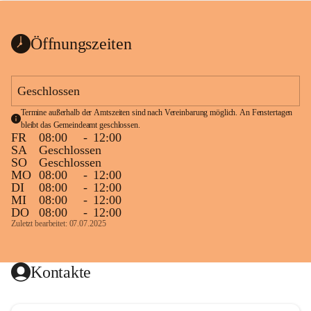
bis zum Ende der Bauarbeiten 
Kundmachung_Sperre-
gesperrt.
Wanderweg-veröffentlic
1 Seite
•
0 MB
ht
Öffnungszeiten
Schild_Sperre
1 Seite
•
0,1 MB
Geschlossen
Termine außerhalb der Amtszeiten sind nach Vereinbarung möglich. An Fenstertagen 
bleibt das Gemeindeamt geschlossen.
FR
08:00
-
12:00
SA
Geschlossen
SO
Geschlossen
MO
08:00
-
12:00
DI
08:00
-
12:00
MI
08:00
-
12:00
DO
08:00
-
12:00
Zuletzt bearbeitet: 07.07.2025
Kontakte