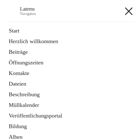
Laterns
Navigation
Laterns
Start
Herzlich willkommen
Bürgerservice
Beiträge
11 Schnellzugriffe
Öffnungszeiten
Soziales
1 Schnellzugriff
Kontakte
Dateien
+5
Beschreibung
Müllkalender
Veröffentlichungsportal
Bildung
Hauptadresse
Alben