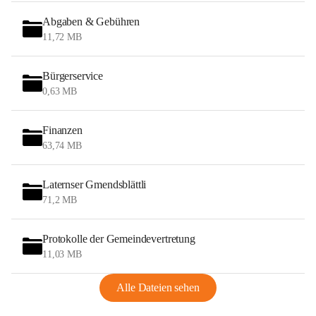
Abgaben & Gebühren
11,72 MB
Bürgerservice
0,63 MB
Finanzen
63,74 MB
Laternser Gmendsblättli
71,2 MB
Protokolle der Gemeindevertretung
11,03 MB
Alle Dateien sehen