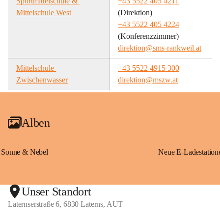
Sportmittelschule & 
+43 5522 405 4211
Mittelschule West
(Direktion)
+43 5522 405 4224
(Konferenzzimmer)
direktion@sms-rankweil.at
Mittelschule 
+43 5522 4915 300
Zwischenwasser
direktion@mszw.at
Alben
Sonne & Nebel
Unser Standort
Laternserstraße 6, 6830 Laterns, AUT