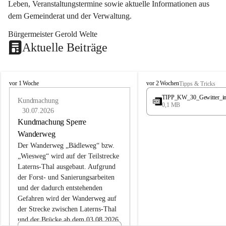
Leben, Veranstaltungstermine sowie aktuelle Informationen aus 
dem Gemeinderat und der Verwaltung. 
Bürgermeister Gerold Welte
Aktuelle Beiträge
L
L
vor 1 Woche
vor 2 Wochen
Tipps & Tricks
a
a
TIPP_KW_30_Gewitter_i
t
Kundmachung
t
0,1 MB
e
e
30.07.2026
r
r
Kundmachung Sperre
n
n
Wanderweg
s
s
Der Wanderweg „Bädleweg“ bzw. 
„Wiesweg“ wird auf der Teilstrecke 
Laterns-Thal ausgebaut. Aufgrund 
der Forst- und Sanierungsarbeiten 
und der dadurch entstehenden 
Gefahren wird der Wanderweg auf 
der 
Strecke zwischen Laterns-Thal 
und der Brücke ab dem 03.08.2026 