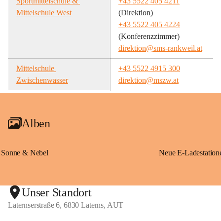
Sportmittelschule & 
+43 5522 405 4211
Mittelschule West
(Direktion)
+43 5522 405 4224
(Konferenzzimmer)
direktion@sms-rankweil.at
Mittelschule 
+43 5522 4915 300
Zwischenwasser
direktion@mszw.at
Alben
Sonne & Nebel
Unser Standort
Laternserstraße 6, 6830 Laterns, AUT