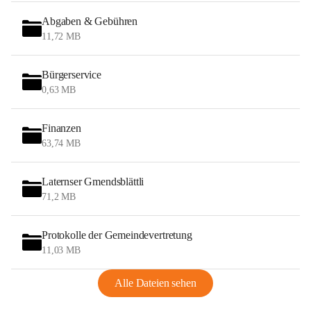
Abgaben & Gebühren
11,72 MB
Bürgerservice
0,63 MB
Finanzen
63,74 MB
Laternser Gmendsblättli
71,2 MB
Protokolle der Gemeindevertretung
11,03 MB
Alle Dateien sehen