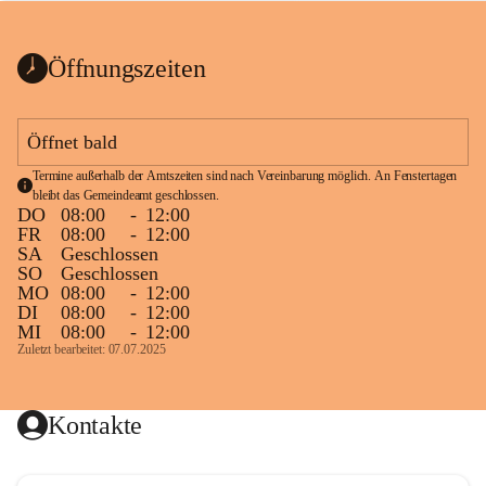
bis zum Ende der Bauarbeiten 
Kundmachung_Sperre-
gesperrt.
Wanderweg-veröffentlic
1 Seite
•
0 MB
ht
Öffnungszeiten
Schild_Sperre
1 Seite
•
0,1 MB
Öffnet bald
Termine außerhalb der Amtszeiten sind nach Vereinbarung möglich. An Fenstertagen 
bleibt das Gemeindeamt geschlossen.
DO
08:00
-
12:00
FR
08:00
-
12:00
SA
Geschlossen
SO
Geschlossen
MO
08:00
-
12:00
DI
08:00
-
12:00
MI
08:00
-
12:00
Zuletzt bearbeitet: 07.07.2025
Kontakte