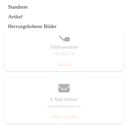
Laternserstraße 6, 6830 Laterns, AUT
Standorte
Auf Karte ansehen
Artikel
Hervorgehobene Bilder
Telefonnummer
+43 5526 212
Anrufen
E-Mail Adresse
gemeinde@laterns.at
E-Mail schreiben