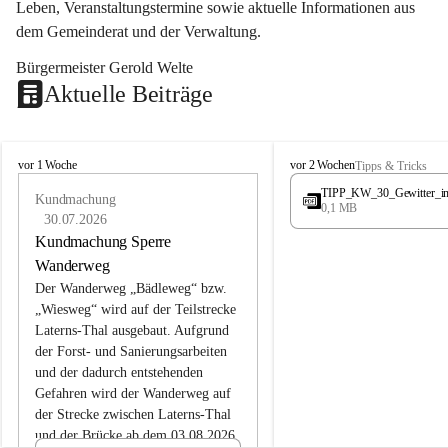
Leben, Veranstaltungstermine sowie aktuelle Informationen aus 
dem Gemeinderat und der Verwaltung. 
Bürgermeister Gerold Welte
Aktuelle Beiträge
L
L
vor 1 Woche
vor 2 Wochen
Tipps & Tricks
a
a
TIPP_KW_30_Gewitter_i
t
Kundmachung
t
0,1 MB
e
e
30.07.2026
r
r
Kundmachung Sperre
n
n
Wanderweg
s
s
Der Wanderweg „Bädleweg“ bzw. 
„Wiesweg“ wird auf der Teilstrecke 
Laterns-Thal ausgebaut. Aufgrund 
der Forst- und Sanierungsarbeiten 
und der dadurch entstehenden 
Gefahren wird der Wanderweg auf 
der 
Strecke zwischen Laterns-Thal 
und der Brücke ab dem 03.08.2026 