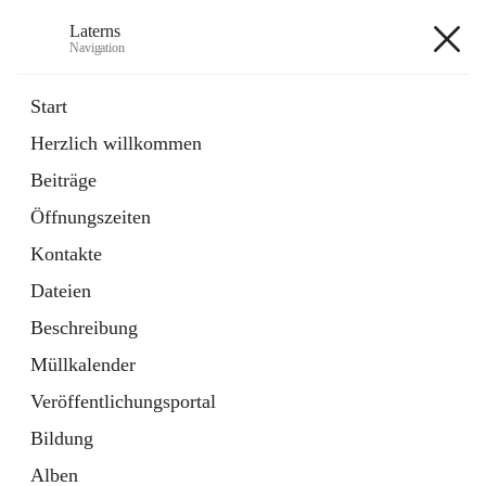
Laterns
Navigation
Laterns
Start
Herzlich willkommen
Bürgerservice
Beiträge
11 Schnellzugriffe
Öffnungszeiten
Soziales
1 Schnellzugriff
Kontakte
Dateien
+5
Beschreibung
Müllkalender
Veröffentlichungsportal
Bildung
Hauptadresse
Alben