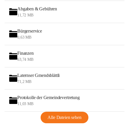
Abgaben & Gebühren
11,72 MB
Bürgerservice
0,63 MB
Finanzen
63,74 MB
Laternser Gmendsblättli
71,2 MB
Protokolle der Gemeindevertretung
11,03 MB
Alle Dateien sehen