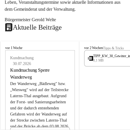
Leben, Veranstaltungstermine sowie aktuelle Informationen aus 
dem Gemeinderat und der Verwaltung. 
Bürgermeister Gerold Welte
Aktuelle Beiträge
L
L
vor 1 Woche
vor 2 Wochen
Tipps & Tricks
a
a
TIPP_KW_30_Gewitter_i
t
Kundmachung
t
0,1 MB
e
e
30.07.2026
r
r
Kundmachung Sperre
n
n
Wanderweg
s
s
Der Wanderweg „Bädleweg“ bzw. 
„Wiesweg“ wird auf der Teilstrecke 
Laterns-Thal ausgebaut. Aufgrund 
der Forst- und Sanierungsarbeiten 
und der dadurch entstehenden 
Gefahren wird der Wanderweg auf 
der 
Strecke zwischen Laterns-Thal 
und der Brücke ab dem 03.08.2026 