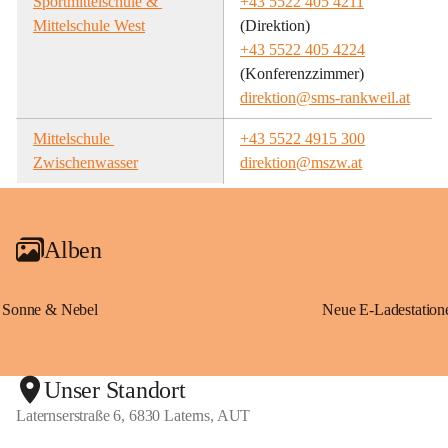
Sportmittelschule & 
+43 5522 405 4211
Mittelschule West
(Direktion)
+43 5522 405 4224
(Konferenzzimmer)
direktion@sms-rankweil.at
Mittelschule 
+43 5522 4915 300
Zwischenwasser
direktion@mszw.at
Alben
Sonne & Nebel
Unser Standort
Laternserstraße 6, 6830 Laterns, AUT