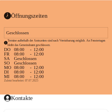
bis zum Ende der Bauarbeiten 
Kundmachung_Sperre-
gesperrt.
Wanderweg-veröffentlic
1 Seite
•
0 MB
ht
Öffnungszeiten
Schild_Sperre
1 Seite
•
0,1 MB
Geschlossen
Termine außerhalb der Amtszeiten sind nach Vereinbarung möglich. An Fenstertagen 
bleibt das Gemeindeamt geschlossen.
DO
08:00
-
12:00
FR
08:00
-
12:00
SA
Geschlossen
SO
Geschlossen
MO
08:00
-
12:00
DI
08:00
-
12:00
MI
08:00
-
12:00
Zuletzt bearbeitet: 07.07.2025
Kontakte