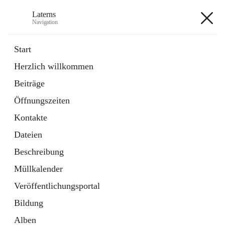
Laterns
Navigation
Laterns
Start
Herzlich willkommen
Bürgerservice
Beiträge
11 Schnellzugriffe
Öffnungszeiten
Soziales
1 Schnellzugriff
Kontakte
Dateien
+5
Beschreibung
Müllkalender
Veröffentlichungsportal
Bildung
Hauptadresse
Alben