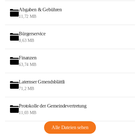
Abgaben & Gebühren
11,72 MB
Bürgerservice
0,63 MB
Finanzen
63,74 MB
Laternser Gmendsblättli
71,2 MB
Protokolle der Gemeindevertretung
11,03 MB
Alle Dateien sehen