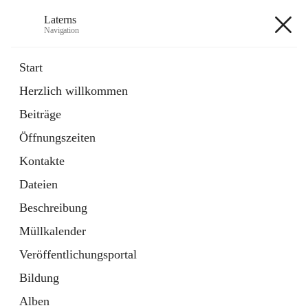
Laterns
Navigation
Laterns
Start
Herzlich willkommen
Bürgerservice
Beiträge
11 Schnellzugriffe
Öffnungszeiten
Soziales
1 Schnellzugriff
Kontakte
Dateien
+5
Beschreibung
Müllkalender
Veröffentlichungsportal
Bildung
Hauptadresse
Alben