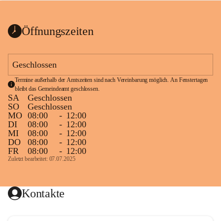
bis zum Ende der Bauarbeiten 
Kundmachung_Sperre-
gesperrt.
Wanderweg-veröffentlic
1 Seite
•
0 MB
ht
Öffnungszeiten
Schild_Sperre
1 Seite
•
0,1 MB
Geschlossen
Termine außerhalb der Amtszeiten sind nach Vereinbarung möglich. An Fenstertagen 
bleibt das Gemeindeamt geschlossen.
SA
Geschlossen
SO
Geschlossen
MO
08:00
-
12:00
DI
08:00
-
12:00
MI
08:00
-
12:00
DO
08:00
-
12:00
FR
08:00
-
12:00
Zuletzt bearbeitet: 07.07.2025
Kontakte