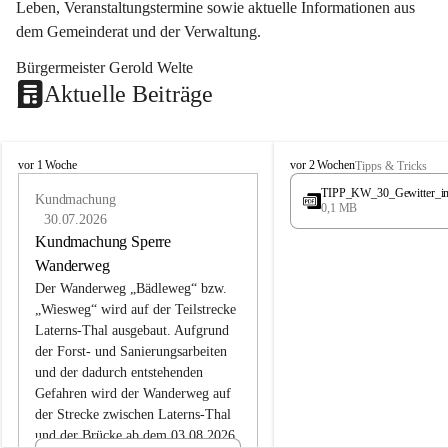
Leben, Veranstaltungstermine sowie aktuelle Informationen aus 
dem Gemeinderat und der Verwaltung. 
Bürgermeister Gerold Welte
Aktuelle Beiträge
L
L
vor 1 Woche
vor 2 Wochen
Tipps & Tricks
a
a
TIPP_KW_30_Gewitter_i
t
Kundmachung
t
0,1 MB
e
e
30.07.2026
r
r
Kundmachung Sperre
n
n
Wanderweg
s
s
Der Wanderweg „Bädleweg“ bzw. 
„Wiesweg“ wird auf der Teilstrecke 
Laterns-Thal ausgebaut. Aufgrund 
der Forst- und Sanierungsarbeiten 
und der dadurch entstehenden 
Gefahren wird der Wanderweg auf 
der 
Strecke zwischen Laterns-Thal 
und der Brücke ab dem 03.08.2026 