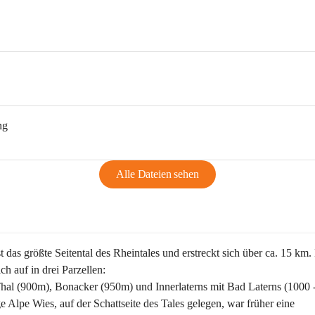
ng
Alle Dateien sehen
st das größte Seitental des Rheintales und erstreckt sich über ca. 15 km.
ich auf in drei Parzellen:
Thal (900m), Bonacker (950m) und Innerlaterns mit Bad Laterns (1000 
ge Alpe Wies, auf der Schattseite des Tales gelegen, war früher eine 