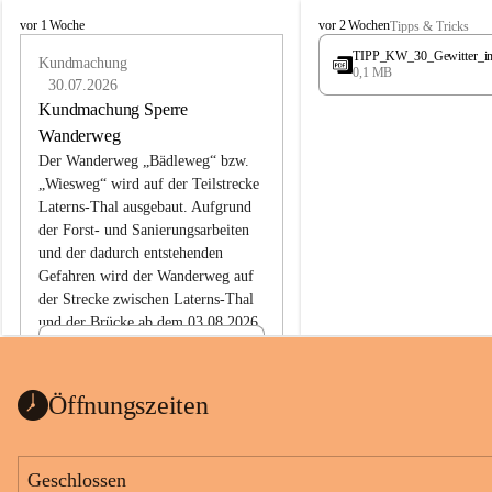
L
L
vor 1 Woche
vor 2 Wochen
Tipps & Tricks
a
a
TIPP_KW_30_Gewitter_i
t
Kundmachung
t
0,1 MB
e
e
30.07.2026
r
r
Kundmachung Sperre
n
n
Wanderweg
s
s
Der Wanderweg „Bädleweg“ bzw. 
„Wiesweg“ wird auf der Teilstrecke 
Laterns-Thal ausgebaut. Aufgrund 
der Forst- und Sanierungsarbeiten 
und der dadurch entstehenden 
Gefahren wird der Wanderweg auf 
der 
Strecke zwischen Laterns-Thal 
und der Brücke ab dem 03.08.2026 
bis zum Ende der Bauarbeiten 
Kundmachung_Sperre-
gesperrt.
Wanderweg-veröffentlic
1 Seite
•
0 MB
ht
Öffnungszeiten
Schild_Sperre
1 Seite
•
0,1 MB
Geschlossen