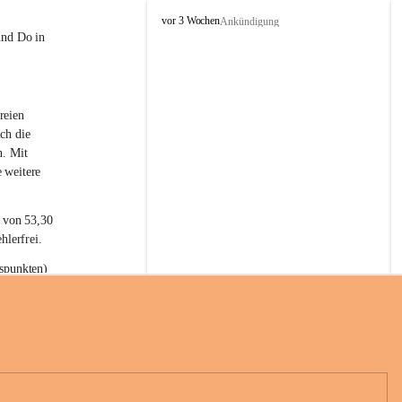
L
vor 3 Wochen
Ankündigung
a
und Do in 
t
e
r
n
reien 
s
ch die 
n. Mit 
 weitere 
t von 53,30 
hlerfrei.
spunkten) 
n 55,40 
se nach 