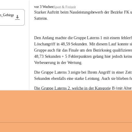
F
vor 3 Wochen
Sport & Freizeit
r
Starker Auftritt beim Nassleistungsbewerb der Bezirke FK 
m_Gebirge
e
Satteins.
i
w
i
Den Anfang machte die Gruppe Laterns 1 mit einem fehlerf
l
l
Löschangriff in 48,59 Sekunden. Mit diesem Lauf konnte si
i
Gruppe auch für das Finale um den Bezirkssieg qualifiziere
g
48,73 Sekunden + 5 Fehlerpunkten gelang hier jedoch keine
e
Verbesserung in der Wertung.
F
e
Die Gruppe Laterns 3 zeigte bei Ihrem Angriff in einer Zei
u
Sekunden ebenfalls eine starke Leistung. Auch sie blieben fe
e
r
Die Gruppe Laterns 2, welche in der Kategorie B (mit Alter
w
gestartet ist, überzeugte ebenfalls mit einem Löschangriff i
Rangliste_41_Nassleistungsbewerb_2026
e
0,2 MB
Sekunden und konnte damit den Sieg in dieser Wertungsklas
h
Laterns holen.
r
L
a
t
Somit ergab sich folgende hervorragende Ergebnisse:
e