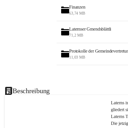
Finanzen
63,74 MB
Laternser Gmendsblättli
71,2 MB
Protokolle der Gemeindevertretu
11,03 MB
Beschreibung
Laterns i
gliedert s
Laterns 
Die jetzi