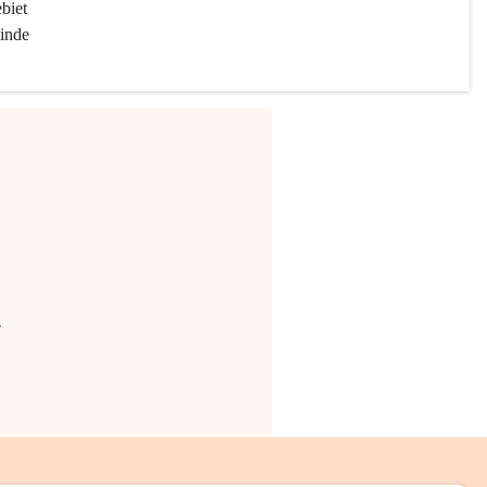
biet 
inde 
.