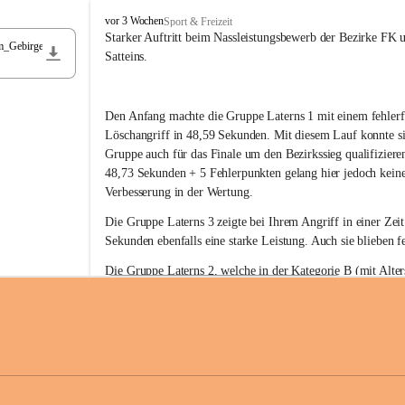
F
vor 3 Wochen
Sport & Freizeit
r
Starker Auftritt beim Nassleistungsbewerb der Bezirke FK 
m_Gebirge
e
Satteins.
i
w
i
Den Anfang machte die Gruppe Laterns 1 mit einem fehlerf
l
l
Löschangriff in 48,59 Sekunden. Mit diesem Lauf konnte si
i
Gruppe auch für das Finale um den Bezirkssieg qualifiziere
g
48,73 Sekunden + 5 Fehlerpunkten gelang hier jedoch keine
e
Verbesserung in der Wertung.
F
e
Die Gruppe Laterns 3 zeigte bei Ihrem Angriff in einer Zei
u
Sekunden ebenfalls eine starke Leistung. Auch sie blieben fe
e
r
Die Gruppe Laterns 2, welche in der Kategorie B (mit Alter
w
gestartet ist, überzeugte ebenfalls mit einem Löschangriff i
Rangliste_41_Nassleistungsbewerb_2026
e
0,2 MB
Sekunden und konnte damit den Sieg in dieser Wertungsklas
h
Laterns holen.
r
L
a
t
Somit ergab sich folgende hervorragende Ergebnisse:
e