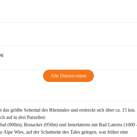
ng
Alle Dateien sehen
st das größte Seitental des Rheintales und erstreckt sich über ca. 15 km.
ich auf in drei Parzellen:
Thal (900m), Bonacker (950m) und Innerlaterns mit Bad Laterns (1000 
ge Alpe Wies, auf der Schattseite des Tales gelegen, war früher eine 