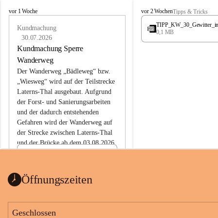
L
L
vor 1 Woche
vor 2 Wochen
Tipps & Tricks
a
a
TIPP_KW_30_Gewitter_i
t
Kundmachung
t
0,1 MB
e
e
30.07.2026
r
r
Kundmachung Sperre
n
n
Wanderweg
s
s
Der Wanderweg „Bädleweg“ bzw. 
„Wiesweg“ wird auf der Teilstrecke 
Laterns-Thal ausgebaut. Aufgrund 
der Forst- und Sanierungsarbeiten 
und der dadurch entstehenden 
Gefahren wird der Wanderweg auf 
der 
Strecke zwischen Laterns-Thal 
und der Brücke ab dem 03.08.2026 
bis zum Ende der Bauarbeiten 
Kundmachung_Sperre-
gesperrt.
Wanderweg-veröffentlic
1 Seite
•
0 MB
ht
Öffnungszeiten
Schild_Sperre
1 Seite
•
0,1 MB
Geschlossen