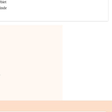
biet 
inde 
.