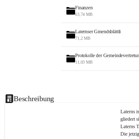
Finanzen
63,74 MB
Laternser Gmendsblättli
71,2 MB
Protokolle der Gemeindevertretu
11,03 MB
Beschreibung
Laterns i
gliedert s
Laterns 
Die jetzi