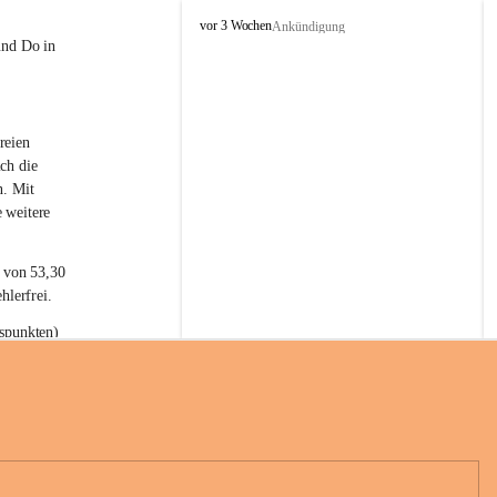
L
vor 3 Wochen
Ankündigung
a
und Do in 
t
e
r
n
reien 
s
ch die 
n. Mit 
 weitere 
t von 53,30 
hlerfrei.
spunkten) 
n 55,40 
se nach 