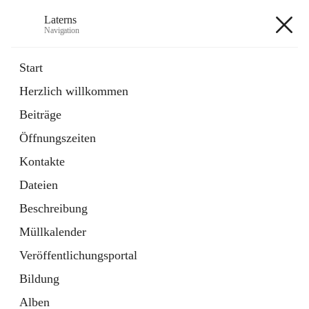
Laterns
Navigation
Laterns
Start
Herzlich willkommen
Bürgerservice
Beiträge
11 Schnellzugriffe
Öffnungszeiten
Soziales
1 Schnellzugriff
Kontakte
Dateien
+5
Beschreibung
Müllkalender
Veröffentlichungsportal
Bildung
Hauptadresse
Alben