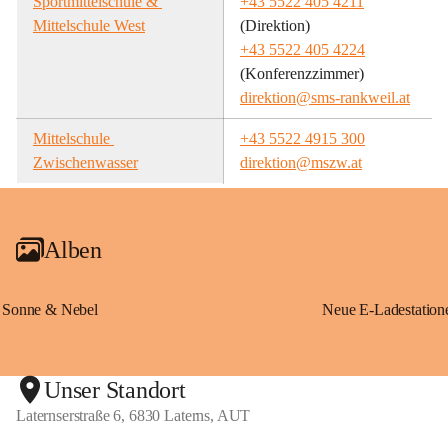
Sportmittelschule & 
+43 5522 405 4211
Mittelschule West
(Direktion)
+43 5522 405 4224
(Konferenzzimmer)
direktion@sms-rankweil.at
Mittelschule 
+43 5522 4915 300
Zwischenwasser
direktion@mszw.at
Alben
Sonne & Nebel
Unser Standort
Laternserstraße 6, 6830 Laterns, AUT