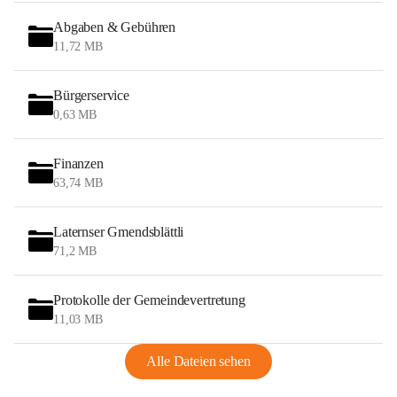
Abgaben & Gebühren
11,72 MB
Bürgerservice
0,63 MB
Finanzen
63,74 MB
Laternser Gmendsblättli
71,2 MB
Protokolle der Gemeindevertretung
11,03 MB
Alle Dateien sehen