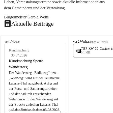
Leben, Veranstaltungstermine sowie aktuelle Informationen aus 
dem Gemeinderat und der Verwaltung. 
Bürgermeister Gerold Welte
Aktuelle Beiträge
L
L
vor 1 Woche
vor 2 Wochen
Tipps & Tricks
a
a
TIPP_KW_30_Gewitter_i
t
Kundmachung
t
0,1 MB
e
e
30.07.2026
r
r
Kundmachung Sperre
n
n
Wanderweg
s
s
Der Wanderweg „Bädleweg“ bzw. 
„Wiesweg“ wird auf der Teilstrecke 
Laterns-Thal ausgebaut. Aufgrund 
der Forst- und Sanierungsarbeiten 
und der dadurch entstehenden 
Gefahren wird der Wanderweg auf 
der 
Strecke zwischen Laterns-Thal 
und der Brücke ab dem 03.08.2026 