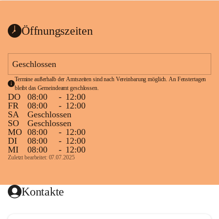
bis zum Ende der Bauarbeiten 
Kundmachung_Sperre-
gesperrt.
Wanderweg-veröffentlic
1 Seite
•
0 MB
ht
Öffnungszeiten
Schild_Sperre
1 Seite
•
0,1 MB
Geschlossen
Termine außerhalb der Amtszeiten sind nach Vereinbarung möglich. An Fenstertagen 
bleibt das Gemeindeamt geschlossen.
DO
08:00
-
12:00
FR
08:00
-
12:00
SA
Geschlossen
SO
Geschlossen
MO
08:00
-
12:00
DI
08:00
-
12:00
MI
08:00
-
12:00
Zuletzt bearbeitet: 07.07.2025
Kontakte