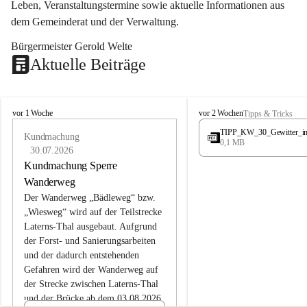
Leben, Veranstaltungstermine sowie aktuelle Informationen aus 
dem Gemeinderat und der Verwaltung. 
Bürgermeister Gerold Welte
Aktuelle Beiträge
L
L
vor 1 Woche
vor 2 Wochen
Tipps & Tricks
a
a
TIPP_KW_30_Gewitter_i
t
Kundmachung
t
0,1 MB
e
e
30.07.2026
r
r
Kundmachung Sperre
n
n
Wanderweg
s
s
Der Wanderweg „Bädleweg“ bzw. 
„Wiesweg“ wird auf der Teilstrecke 
Laterns-Thal ausgebaut. Aufgrund 
der Forst- und Sanierungsarbeiten 
und der dadurch entstehenden 
Gefahren wird der Wanderweg auf 
der 
Strecke zwischen Laterns-Thal 
und der Brücke ab dem 03.08.2026 