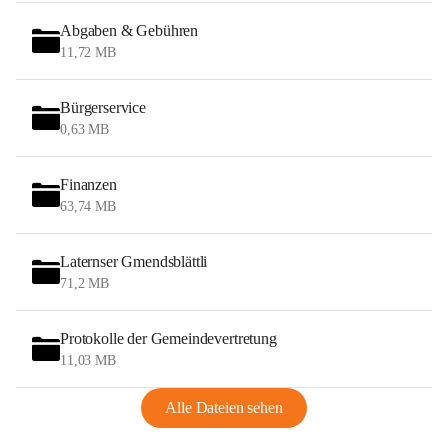
Abgaben & Gebühren
11,72 MB
Bürgerservice
0,63 MB
Finanzen
63,74 MB
Laternser Gmendsblättli
71,2 MB
Protokolle der Gemeindevertretung
11,03 MB
Alle Dateien sehen