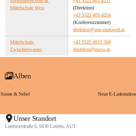
Sportmittelschule & 
+43 5522 405 4211
Mittelschule West
(Direktion)
+43 5522 405 4224
(Konferenzzimmer)
direktion@sms-rankweil.at
Mittelschule 
+43 5522 4915 300
Zwischenwasser
direktion@mszw.at
Alben
Sonne & Nebel
Unser Standort
Laternserstraße 6, 6830 Laterns, AUT