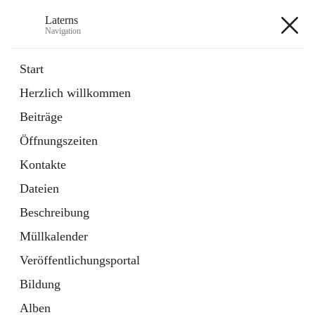
Laterns
Navigation
Laterns
Start
Herzlich willkommen
Bürgerservice
Beiträge
11 Schnellzugriffe
Öffnungszeiten
Soziales
1 Schnellzugriff
Kontakte
Dateien
+5
Beschreibung
Müllkalender
Veröffentlichungsportal
Bildung
Hauptadresse
Alben