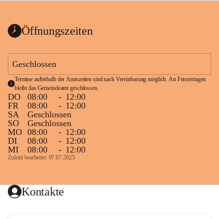
bis zum Ende der Bauarbeiten 
Kundmachung_Sperre-
gesperrt.
Wanderweg-veröffentlic
1 Seite
•
0 MB
ht
Öffnungszeiten
Schild_Sperre
1 Seite
•
0,1 MB
Geschlossen
Termine außerhalb der Amtszeiten sind nach Vereinbarung möglich. An Fenstertagen 
bleibt das Gemeindeamt geschlossen.
DO
08:00
-
12:00
FR
08:00
-
12:00
SA
Geschlossen
SO
Geschlossen
MO
08:00
-
12:00
DI
08:00
-
12:00
MI
08:00
-
12:00
Zuletzt bearbeitet: 07.07.2025
Kontakte