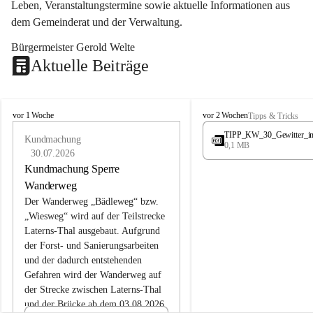
Leben, Veranstaltungstermine sowie aktuelle Informationen aus 
dem Gemeinderat und der Verwaltung. 
Bürgermeister Gerold Welte
Aktuelle Beiträge
L
L
vor 1 Woche
vor 2 Wochen
Tipps & Tricks
a
a
TIPP_KW_30_Gewitter_i
t
Kundmachung
t
0,1 MB
e
e
30.07.2026
r
r
Kundmachung Sperre
n
n
Wanderweg
s
s
Der Wanderweg „Bädleweg“ bzw. 
„Wiesweg“ wird auf der Teilstrecke 
Laterns-Thal ausgebaut. Aufgrund 
der Forst- und Sanierungsarbeiten 
und der dadurch entstehenden 
Gefahren wird der Wanderweg auf 
der 
Strecke zwischen Laterns-Thal 
und der Brücke ab dem 03.08.2026 