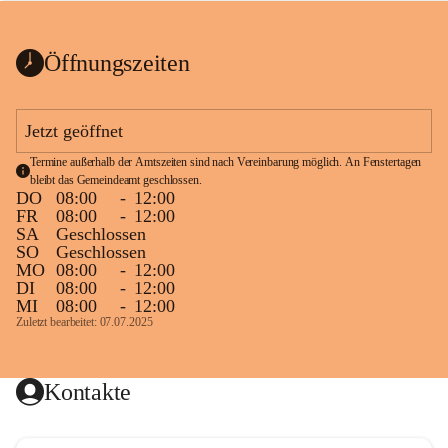
bis zum Ende der Bauarbeiten 
Kundmachung_Sperre-
gesperrt.
Wanderweg-veröffentlic
1 Seite
•
0 MB
ht
Öffnungszeiten
Schild_Sperre
1 Seite
•
0,1 MB
Jetzt geöffnet
Termine außerhalb der Amtszeiten sind nach Vereinbarung möglich. An Fenstertagen 
bleibt das Gemeindeamt geschlossen.
DO
08:00
-
12:00
FR
08:00
-
12:00
SA
Geschlossen
SO
Geschlossen
MO
08:00
-
12:00
DI
08:00
-
12:00
MI
08:00
-
12:00
Zuletzt bearbeitet: 07.07.2025
Kontakte