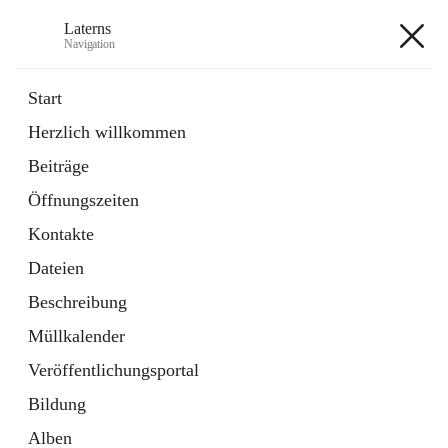
Laterns
Navigation
Laterns
Start
Herzlich willkommen
Bürgerservice
Beiträge
11 Schnellzugriffe
Öffnungszeiten
Soziales
1 Schnellzugriff
Kontakte
Dateien
+5
Beschreibung
Müllkalender
Veröffentlichungsportal
Bildung
Hauptadresse
Alben