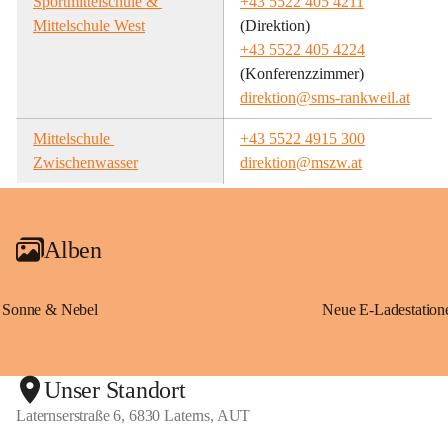
Sportmittelschule & 
+43 5522 405 4211
Mittelschule West
(Direktion)
+43 5522 405 4224
(Konferenzzimmer)
direktion@sms-rankweil.at
Mittelschule 
+43 5522 4915 300
Zwischenwasser
direktion@mszw.at
Alben
Sonne & Nebel
Unser Standort
Laternserstraße 6, 6830 Laterns, AUT