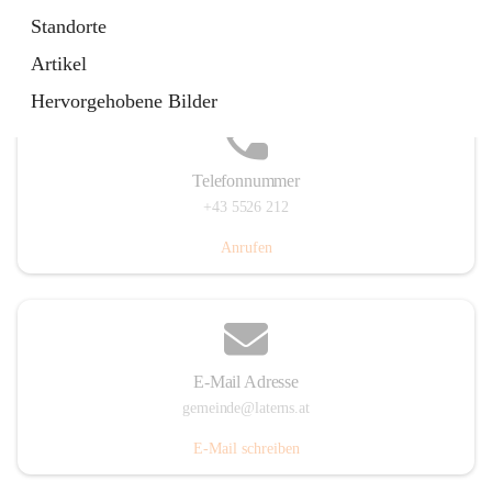
Laternserstraße 6, 6830 Laterns, AUT
Standorte
Auf Karte ansehen
Artikel
Hervorgehobene Bilder
Telefonnummer
+43 5526 212
Anrufen
E-Mail Adresse
gemeinde@laterns.at
E-Mail schreiben