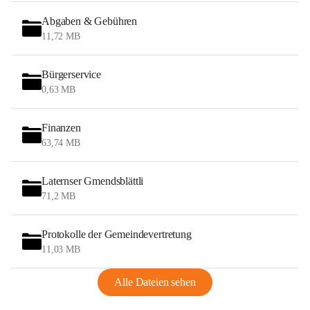
Abgaben & Gebühren
11,72 MB
Bürgerservice
0,63 MB
Finanzen
63,74 MB
Laternser Gmendsblättli
71,2 MB
Protokolle der Gemeindevertretung
11,03 MB
Alle Dateien sehen