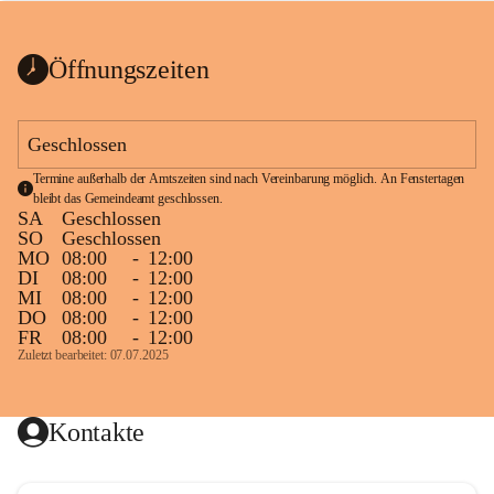
bis zum Ende der Bauarbeiten 
Kundmachung_Sperre-
gesperrt.
Wanderweg-veröffentlic
1 Seite
•
0 MB
ht
Öffnungszeiten
Schild_Sperre
1 Seite
•
0,1 MB
Geschlossen
Termine außerhalb der Amtszeiten sind nach Vereinbarung möglich. An Fenstertagen 
bleibt das Gemeindeamt geschlossen.
SA
Geschlossen
SO
Geschlossen
MO
08:00
-
12:00
DI
08:00
-
12:00
MI
08:00
-
12:00
DO
08:00
-
12:00
FR
08:00
-
12:00
Zuletzt bearbeitet: 07.07.2025
Kontakte