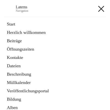
Laterns
Navigation
Laterns
Start
Herzlich willkommen
Bürgerservice
Beiträge
11 Schnellzugriffe
Öffnungszeiten
Soziales
1 Schnellzugriff
Kontakte
Dateien
+5
Beschreibung
Müllkalender
Veröffentlichungsportal
Bildung
Hauptadresse
Alben