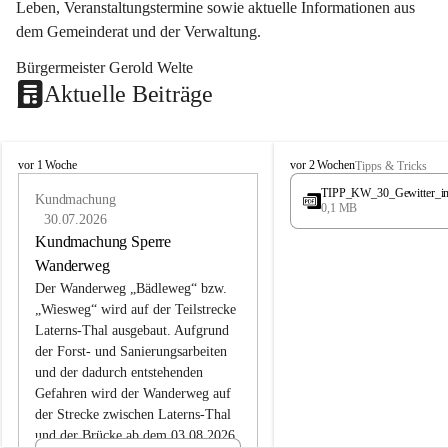
Leben, Veranstaltungstermine sowie aktuelle Informationen aus 
dem Gemeinderat und der Verwaltung. 
Bürgermeister Gerold Welte
Aktuelle Beiträge
L
L
vor 1 Woche
vor 2 Wochen
Tipps & Tricks
a
a
TIPP_KW_30_Gewitter_i
t
Kundmachung
t
0,1 MB
e
e
30.07.2026
r
r
Kundmachung Sperre
n
n
Wanderweg
s
s
Der Wanderweg „Bädleweg“ bzw. 
„Wiesweg“ wird auf der Teilstrecke 
Laterns-Thal ausgebaut. Aufgrund 
der Forst- und Sanierungsarbeiten 
und der dadurch entstehenden 
Gefahren wird der Wanderweg auf 
der 
Strecke zwischen Laterns-Thal 
und der Brücke ab dem 03.08.2026 