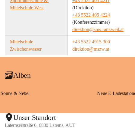
Sportmittelschule & 
+43 5522 405 4211
Mittelschule West
(Direktion)
+43 5522 405 4224
(Konferenzzimmer)
direktion@sms-rankweil.at
Mittelschule 
+43 5522 4915 300
Zwischenwasser
direktion@mszw.at
Alben
Sonne & Nebel
Unser Standort
Laternserstraße 6, 6830 Laterns, AUT