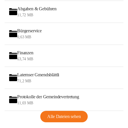
Abgaben & Gebühren
11,72 MB
Bürgerservice
0,63 MB
Finanzen
63,74 MB
Laternser Gmendsblättli
71,2 MB
Protokolle der Gemeindevertretung
11,03 MB
Alle Dateien sehen