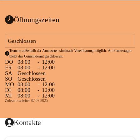
bis zum Ende der Bauarbeiten 
Kundmachung_Sperre-
gesperrt.
Wanderweg-veröffentlic
1 Seite
•
0 MB
ht
Öffnungszeiten
Schild_Sperre
1 Seite
•
0,1 MB
Geschlossen
Termine außerhalb der Amtszeiten sind nach Vereinbarung möglich. An Fenstertagen 
bleibt das Gemeindeamt geschlossen.
DO
08:00
-
12:00
FR
08:00
-
12:00
SA
Geschlossen
SO
Geschlossen
MO
08:00
-
12:00
DI
08:00
-
12:00
MI
08:00
-
12:00
Zuletzt bearbeitet: 07.07.2025
Kontakte