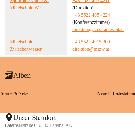
Sportmittelschule & 
+43 5522 405 4211
Mittelschule West
(Direktion)
+43 5522 405 4224
(Konferenzzimmer)
direktion@sms-rankweil.at
Mittelschule 
+43 5522 4915 300
Zwischenwasser
direktion@mszw.at
Alben
Sonne & Nebel
Unser Standort
Laternserstraße 6, 6830 Laterns, AUT