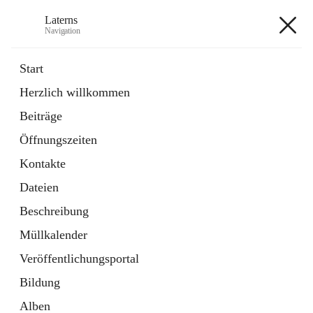
Laterns
Navigation
Laterns
Start
Herzlich willkommen
Bürgerservice
Beiträge
11 Schnellzugriffe
Öffnungszeiten
Soziales
1 Schnellzugriff
Kontakte
Dateien
+5
Beschreibung
Müllkalender
Veröffentlichungsportal
Bildung
Hauptadresse
Alben