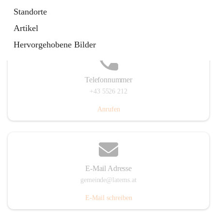
Laternserstraße 6, 6830 Laterns, AUT
Standorte
Auf Karte ansehen
Artikel
Hervorgehobene Bilder
Telefonnummer
+43 5526 212
Anrufen
E-Mail Adresse
gemeinde@laterns.at
E-Mail schreiben