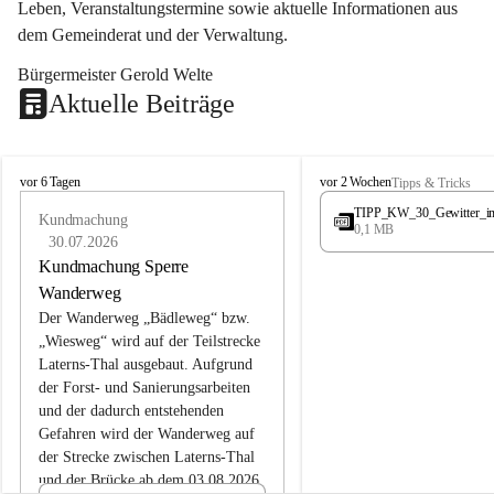
Leben, Veranstaltungstermine sowie aktuelle Informationen aus 
dem Gemeinderat und der Verwaltung. 
Bürgermeister Gerold Welte
Aktuelle Beiträge
L
L
vor 6 Tagen
vor 2 Wochen
Tipps & Tricks
a
a
TIPP_KW_30_Gewitter_i
t
Kundmachung
t
0,1 MB
e
e
30.07.2026
r
r
Kundmachung Sperre
n
n
Wanderweg
s
s
Der Wanderweg „Bädleweg“ bzw. 
„Wiesweg“ wird auf der Teilstrecke 
Laterns-Thal ausgebaut. Aufgrund 
der Forst- und Sanierungsarbeiten 
und der dadurch entstehenden 
Gefahren wird der Wanderweg auf 
der 
Strecke zwischen Laterns-Thal 
und der Brücke ab dem 03.08.2026 