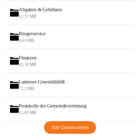
Abgaben & Gebühren
11,72 MB
Bürgerservice
0,63 MB
Finanzen
63,74 MB
Laternser Gmendsblättli
71,2 MB
Protokolle der Gemeindevertretung
11,03 MB
Alle Dateien sehen