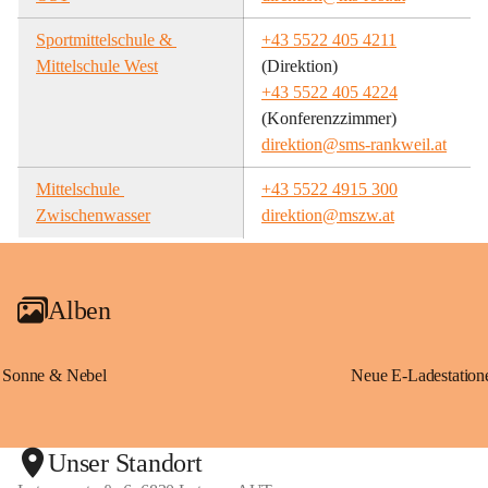
Sportmittelschule & 
+43 5522 405 4211
Mittelschule West
(Direktion)
+43 5522 405 4224
(Konferenzzimmer)
direktion@sms-rankweil.at
Mittelschule 
+43 5522 4915 300
Zwischenwasser
direktion@mszw.at
Alben
Sonne & Nebel
Unser Standort