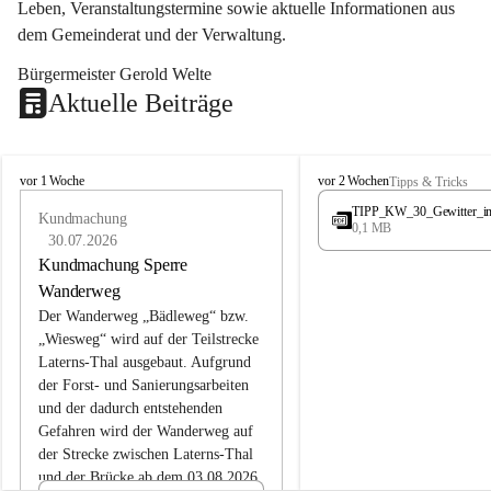
Leben, Veranstaltungstermine sowie aktuelle Informationen aus 
dem Gemeinderat und der Verwaltung. 
Bürgermeister Gerold Welte
Aktuelle Beiträge
L
L
vor 1 Woche
vor 2 Wochen
Tipps & Tricks
a
a
TIPP_KW_30_Gewitter_i
t
Kundmachung
t
0,1 MB
e
e
30.07.2026
r
r
Kundmachung Sperre
n
n
Wanderweg
s
s
Der Wanderweg „Bädleweg“ bzw. 
„Wiesweg“ wird auf der Teilstrecke 
Laterns-Thal ausgebaut. Aufgrund 
der Forst- und Sanierungsarbeiten 
und der dadurch entstehenden 
Gefahren wird der Wanderweg auf 
der 
Strecke zwischen Laterns-Thal 
und der Brücke ab dem 03.08.2026 