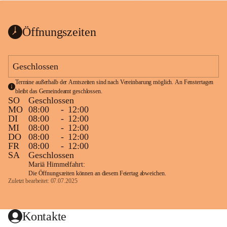
bis zum Ende der Bauarbeiten 
Kundmachung_Sperre-
gesperrt.
Wanderweg-veröffentlic
1 Seite
•
0 MB
ht
Öffnungszeiten
Schild_Sperre
1 Seite
•
0,1 MB
Geschlossen
Termine außerhalb der Amtszeiten sind nach Vereinbarung möglich. An Fenstertagen 
bleibt das Gemeindeamt geschlossen.
SO
Geschlossen
MO
08:00
-
12:00
DI
08:00
-
12:00
MI
08:00
-
12:00
DO
08:00
-
12:00
FR
08:00
-
12:00
SA
Geschlossen
Mariä Himmelfahrt:
Die Öffnungszeiten können an diesem Feiertag abweichen.
Zuletzt bearbeitet: 07.07.2025
Kontakte