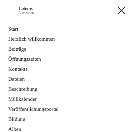
Laterns
Navigation
Laterns
Start
Herzlich willkommen
Bürgerservice
Beiträge
11 Schnellzugriffe
Öffnungszeiten
Soziales
1 Schnellzugriff
Kontakte
Dateien
+5
Beschreibung
Müllkalender
Veröffentlichungsportal
Bildung
Hauptadresse
Alben