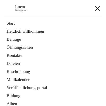
Laterns
Navigation
Laterns
Start
Herzlich willkommen
Bürgerservice
Beiträge
11 Schnellzugriffe
Öffnungszeiten
Soziales
1 Schnellzugriff
Kontakte
Dateien
+5
Beschreibung
Müllkalender
Veröffentlichungsportal
Bildung
Hauptadresse
Alben