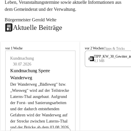
Leben, Veranstaltungstermine sowie aktuelle Informationen aus 
dem Gemeinderat und der Verwaltung. 
Bürgermeister Gerold Welte
Aktuelle Beiträge
L
L
vor 1 Woche
vor 2 Wochen
Tipps & Tricks
a
a
TIPP_KW_30_Gewitter_i
t
Kundmachung
t
0,1 MB
e
e
30.07.2026
r
r
Kundmachung Sperre
n
n
Wanderweg
s
s
Der Wanderweg „Bädleweg“ bzw. 
„Wiesweg“ wird auf der Teilstrecke 
Laterns-Thal ausgebaut. Aufgrund 
der Forst- und Sanierungsarbeiten 
und der dadurch entstehenden 
Gefahren wird der Wanderweg auf 
der 
Strecke zwischen Laterns-Thal 
und der Brücke ab dem 03.08.2026 