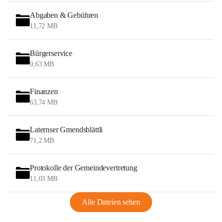
Abgaben & Gebühren
11,72 MB
Bürgerservice
0,63 MB
Finanzen
63,74 MB
Laternser Gmendsblättli
71,2 MB
Protokolle der Gemeindevertretung
11,03 MB
Alle Dateien sehen