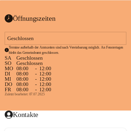
bis zum Ende der Bauarbeiten 
Kundmachung_Sperre-
gesperrt.
Wanderweg-veröffentlic
1 Seite
•
0 MB
ht
Öffnungszeiten
Schild_Sperre
1 Seite
•
0,1 MB
Geschlossen
Termine außerhalb der Amtszeiten sind nach Vereinbarung möglich. An Fenstertagen 
bleibt das Gemeindeamt geschlossen.
SA
Geschlossen
SO
Geschlossen
MO
08:00
-
12:00
DI
08:00
-
12:00
MI
08:00
-
12:00
DO
08:00
-
12:00
FR
08:00
-
12:00
Zuletzt bearbeitet: 07.07.2025
Kontakte