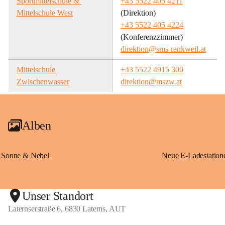
Sportmittelschule & 
+43 5522 405 4211
Mittelschule West
(Direktion)
+43 5522 405 4224
(Konferenzzimmer)
direktion@sms-rankweil.at
Mittelschule 
+43 5522 4915 300
Zwischenwasser
direktion@mszw.at
Alben
Sonne & Nebel
Unser Standort
Laternserstraße 6, 6830 Laterns, AUT