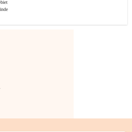
biet 
inde 
.