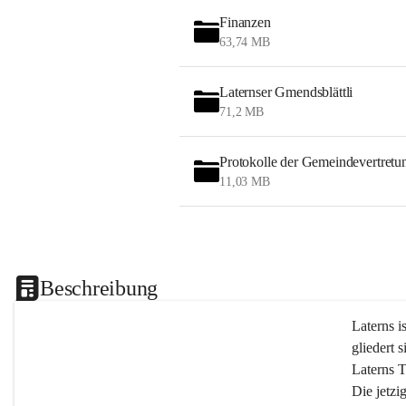
Finanzen
63,74 MB
Laternser Gmendsblättli
71,2 MB
Protokolle der Gemeindevertretu
11,03 MB
Beschreibung
Laterns i
gliedert s
Laterns 
Die jetzi