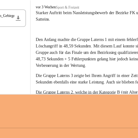
F
vor 3 Wochen
Sport & Freizeit
r
Starker Auftritt beim Nassleistungsbewerb der Bezirke FK 
m_Gebirge
e
Satteins.
i
w
i
Den Anfang machte die Gruppe Laterns 1 mit einem fehlerf
l
l
Löschangriff in 48,59 Sekunden. Mit diesem Lauf konnte si
i
Gruppe auch für das Finale um den Bezirkssieg qualifiziere
g
48,73 Sekunden + 5 Fehlerpunkten gelang hier jedoch keine
e
Verbesserung in der Wertung.
F
e
Die Gruppe Laterns 3 zeigte bei Ihrem Angriff in einer Zei
u
Sekunden ebenfalls eine starke Leistung. Auch sie blieben fe
e
r
Die Gruppe Laterns 2, welche in der Kategorie B (mit Alter
w
gestartet ist, überzeugte ebenfalls mit einem Löschangriff i
Rangliste_41_Nassleistungsbewerb_2026
e
0,2 MB
Sekunden und konnte damit den Sieg in dieser Wertungsklas
h
Laterns holen.
r
L
a
t
Somit ergab sich folgende hervorragende Ergebnisse:
e