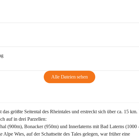
ng
Alle Dateien sehen
st das größte Seitental des Rheintales und erstreckt sich über ca. 15 km.
ich auf in drei Parzellen:
Thal (900m), Bonacker (950m) und Innerlaterns mit Bad Laterns (1000 
ge Alpe Wies, auf der Schattseite des Tales gelegen, war früher eine 