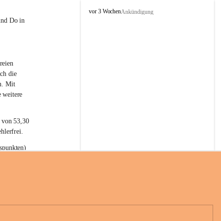
L
vor 3 Wochen
Ankündigung
a
und Do in 
t
e
r
n
reien 
s
ch die 
n. Mit 
 weitere 
t von 53,30 
hlerfrei.
spunkten) 
n 55,40 
se nach 