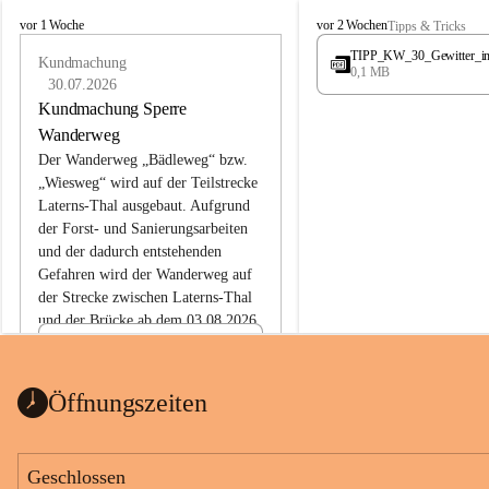
L
L
vor 1 Woche
vor 2 Wochen
Tipps & Tricks
a
a
TIPP_KW_30_Gewitter_i
t
Kundmachung
t
0,1 MB
e
e
30.07.2026
r
r
Kundmachung Sperre
n
n
Wanderweg
s
s
Der Wanderweg „Bädleweg“ bzw. 
„Wiesweg“ wird auf der Teilstrecke 
Laterns-Thal ausgebaut. Aufgrund 
der Forst- und Sanierungsarbeiten 
und der dadurch entstehenden 
Gefahren wird der Wanderweg auf 
der 
Strecke zwischen Laterns-Thal 
und der Brücke ab dem 03.08.2026 
bis zum Ende der Bauarbeiten 
Kundmachung_Sperre-
gesperrt.
Wanderweg-veröffentlic
1 Seite
•
0 MB
ht
Öffnungszeiten
Schild_Sperre
1 Seite
•
0,1 MB
Geschlossen