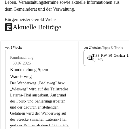
Leben, Veranstaltungstermine sowie aktuelle Informationen aus 
dem Gemeinderat und der Verwaltung. 
Bürgermeister Gerold Welte
Aktuelle Beiträge
L
L
vor 1 Woche
vor 2 Wochen
Tipps & Tricks
a
a
TIPP_KW_30_Gewitter_i
t
Kundmachung
t
0,1 MB
e
e
30.07.2026
r
r
Kundmachung Sperre
n
n
Wanderweg
s
s
Der Wanderweg „Bädleweg“ bzw. 
„Wiesweg“ wird auf der Teilstrecke 
Laterns-Thal ausgebaut. Aufgrund 
der Forst- und Sanierungsarbeiten 
und der dadurch entstehenden 
Gefahren wird der Wanderweg auf 
der 
Strecke zwischen Laterns-Thal 
und der Brücke ab dem 03.08.2026 