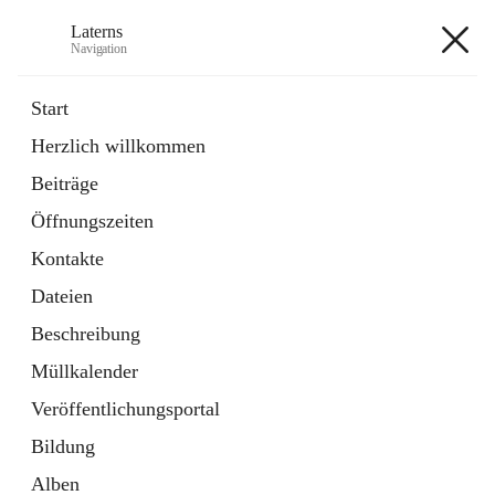
Laterns
Navigation
Laterns
Start
Herzlich willkommen
Bürgerservice
Beiträge
11 Schnellzugriffe
Öffnungszeiten
Soziales
1 Schnellzugriff
Kontakte
Dateien
+5
Beschreibung
Müllkalender
Veröffentlichungsportal
Bildung
Hauptadresse
Alben