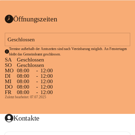
bis zum Ende der Bauarbeiten 
Kundmachung_Sperre-
gesperrt.
Wanderweg-veröffentlic
1 Seite
•
0 MB
ht
Öffnungszeiten
Schild_Sperre
1 Seite
•
0,1 MB
Geschlossen
Termine außerhalb der Amtszeiten sind nach Vereinbarung möglich. An Fenstertagen 
bleibt das Gemeindeamt geschlossen.
SA
Geschlossen
SO
Geschlossen
MO
08:00
-
12:00
DI
08:00
-
12:00
MI
08:00
-
12:00
DO
08:00
-
12:00
FR
08:00
-
12:00
Zuletzt bearbeitet: 07.07.2025
Kontakte