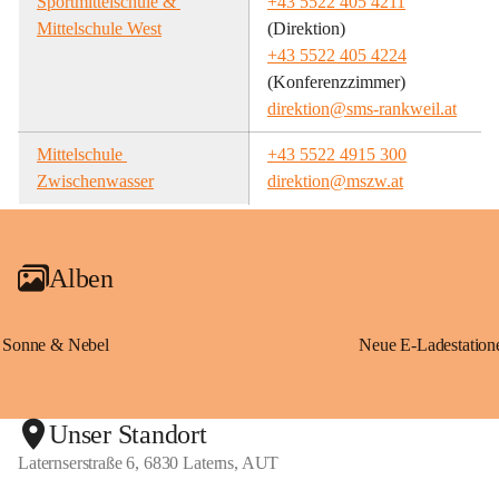
Sportmittelschule & 
+43 5522 405 4211
Mittelschule West
(Direktion)
+43 5522 405 4224
(Konferenzzimmer)
direktion@sms-rankweil.at
Mittelschule 
+43 5522 4915 300
Zwischenwasser
direktion@mszw.at
Alben
Sonne & Nebel
Unser Standort
Laternserstraße 6, 6830 Laterns, AUT