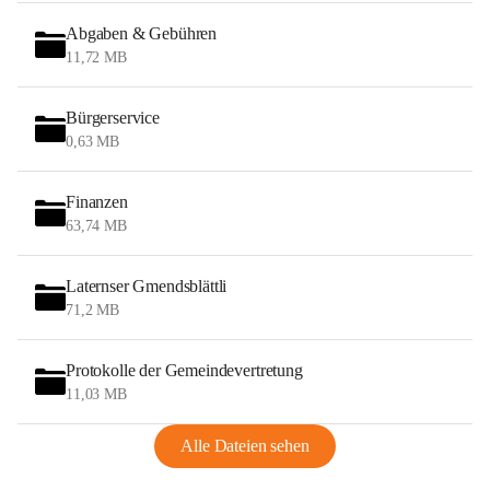
Abgaben & Gebühren
11,72 MB
Bürgerservice
0,63 MB
Finanzen
63,74 MB
Laternser Gmendsblättli
71,2 MB
Protokolle der Gemeindevertretung
11,03 MB
Alle Dateien sehen