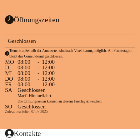
bis zum Ende der Bauarbeiten 
Kundmachung_Sperre-
gesperrt.
Wanderweg-veröffentlic
1 Seite
•
0 MB
ht
Öffnungszeiten
Schild_Sperre
1 Seite
•
0,1 MB
Geschlossen
Termine außerhalb der Amtszeiten sind nach Vereinbarung möglich. An Fenstertagen 
bleibt das Gemeindeamt geschlossen.
MO
08:00
-
12:00
DI
08:00
-
12:00
MI
08:00
-
12:00
DO
08:00
-
12:00
FR
08:00
-
12:00
SA
Geschlossen
Mariä Himmelfahrt:
Die Öffnungszeiten können an diesem Feiertag abweichen.
SO
Geschlossen
Zuletzt bearbeitet: 07.07.2025
Kontakte