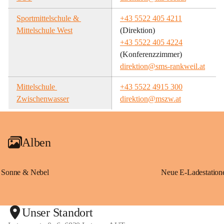
Sportmittelschule & 
+43 5522 405 4211
Mittelschule West
(Direktion)
+43 5522 405 4224
(Konferenzzimmer)
direktion@sms-rankweil.at
Mittelschule 
+43 5522 4915 300
Zwischenwasser
direktion@mszw.at
Alben
Sonne & Nebel
Unser Standort