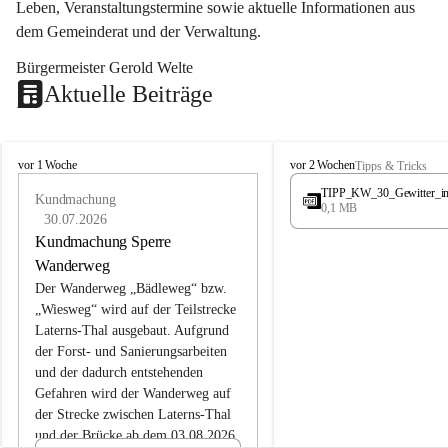
Leben, Veranstaltungstermine sowie aktuelle Informationen aus 
dem Gemeinderat und der Verwaltung. 
Bürgermeister Gerold Welte
Aktuelle Beiträge
L
L
vor 1 Woche
vor 2 Wochen
Tipps & Tricks
a
a
TIPP_KW_30_Gewitter_i
t
Kundmachung
t
0,1 MB
e
e
30.07.2026
r
r
Kundmachung Sperre
n
n
Wanderweg
s
s
Der Wanderweg „Bädleweg“ bzw. 
„Wiesweg“ wird auf der Teilstrecke 
Laterns-Thal ausgebaut. Aufgrund 
der Forst- und Sanierungsarbeiten 
und der dadurch entstehenden 
Gefahren wird der Wanderweg auf 
der 
Strecke zwischen Laterns-Thal 
und der Brücke ab dem 03.08.2026 