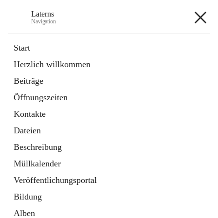
Laterns
Navigation
Laterns
Start
Herzlich willkommen
Bürgerservice
Beiträge
11 Schnellzugriffe
Öffnungszeiten
Soziales
1 Schnellzugriff
Kontakte
Dateien
+5
Beschreibung
Müllkalender
Veröffentlichungsportal
Bildung
Hauptadresse
Alben