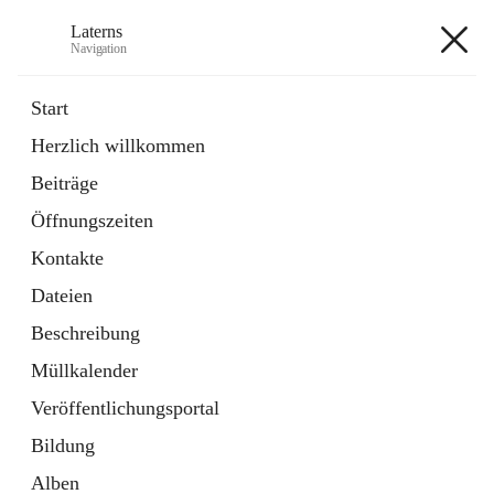
Laterns
Navigation
Laterns
Start
Herzlich willkommen
Bürgerservice
Beiträge
11 Schnellzugriffe
Öffnungszeiten
Soziales
1 Schnellzugriff
Kontakte
Dateien
+5
Beschreibung
Müllkalender
Veröffentlichungsportal
Bildung
Hauptadresse
Alben