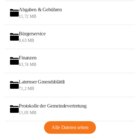
Abgaben & Gebühren
11,72 MB
Bürgerservice
0,63 MB
Finanzen
63,74 MB
Laternser Gmendsblättli
71,2 MB
Protokolle der Gemeindevertretung
11,03 MB
Alle Dateien sehen