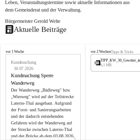
Leben, Veranstaltungstermine sowie aktuelle Informationen aus 
dem Gemeinderat und der Verwaltung. 
Bürgermeister Gerold Welte
Aktuelle Beiträge
L
L
vor 1 Woche
vor 2 Wochen
Tipps & Tricks
a
a
TIPP_KW_30_Gewitter_i
t
Kundmachung
t
0,1 MB
e
e
30.07.2026
r
r
Kundmachung Sperre
n
n
Wanderweg
s
s
Der Wanderweg „Bädleweg“ bzw. 
„Wiesweg“ wird auf der Teilstrecke 
Laterns-Thal ausgebaut. Aufgrund 
der Forst- und Sanierungsarbeiten 
und der dadurch entstehenden 
Gefahren wird der Wanderweg auf 
der 
Strecke zwischen Laterns-Thal 
und der Brücke ab dem 03.08.2026 