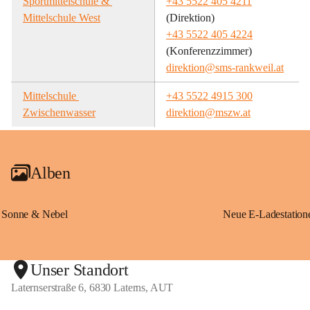
Sportmittelschule & 
+43 5522 405 4211
Mittelschule West
(Direktion)
+43 5522 405 4224
(Konferenzzimmer)
direktion@sms-rankweil.at
Mittelschule 
+43 5522 4915 300
Zwischenwasser
direktion@mszw.at
Alben
Sonne & Nebel
Unser Standort
Laternserstraße 6, 6830 Laterns, AUT