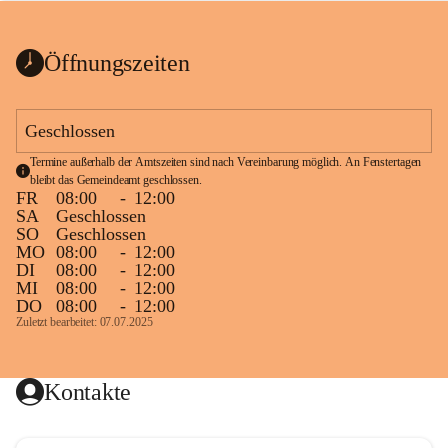
bis zum Ende der Bauarbeiten 
Kundmachung_Sperre-
gesperrt.
Wanderweg-veröffentlic
1 Seite
•
0 MB
ht
Öffnungszeiten
Schild_Sperre
1 Seite
•
0,1 MB
Geschlossen
Termine außerhalb der Amtszeiten sind nach Vereinbarung möglich. An Fenstertagen 
bleibt das Gemeindeamt geschlossen.
FR
08:00
-
12:00
SA
Geschlossen
SO
Geschlossen
MO
08:00
-
12:00
DI
08:00
-
12:00
MI
08:00
-
12:00
DO
08:00
-
12:00
Zuletzt bearbeitet: 07.07.2025
Kontakte