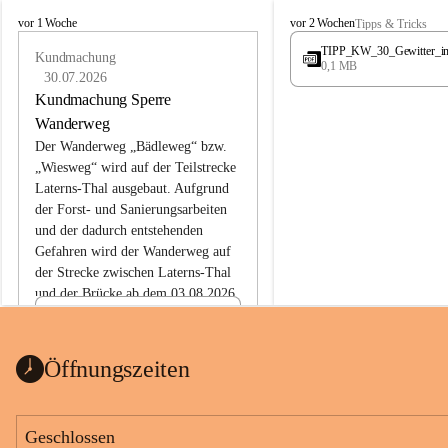
L
L
vor 1 Woche
vor 2 Wochen
Tipps & Tricks
a
a
TIPP_KW_30_Gewitter_i
t
Kundmachung
t
0,1 MB
e
e
30.07.2026
r
r
Kundmachung Sperre
n
n
Wanderweg
s
s
Der Wanderweg „Bädleweg“ bzw. 
„Wiesweg“ wird auf der Teilstrecke 
Laterns-Thal ausgebaut. Aufgrund 
der Forst- und Sanierungsarbeiten 
und der dadurch entstehenden 
Gefahren wird der Wanderweg auf 
der 
Strecke zwischen Laterns-Thal 
und der Brücke ab dem 03.08.2026 
bis zum Ende der Bauarbeiten 
Kundmachung_Sperre-
gesperrt.
Wanderweg-veröffentlic
1 Seite
•
0 MB
ht
Öffnungszeiten
Schild_Sperre
1 Seite
•
0,1 MB
Geschlossen