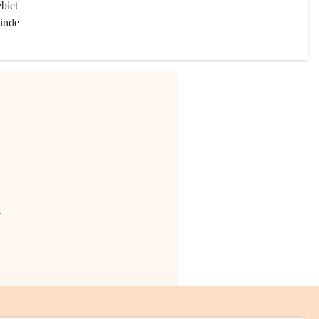
biet 
inde 
.