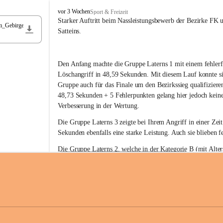
F
vor 3 Wochen
Sport & Freizeit
r
Starker Auftritt beim Nassleistungsbewerb der Bezirke FK 
m_Gebirge
e
Satteins.
i
w
i
Den Anfang machte die Gruppe Laterns 1 mit einem fehlerf
l
l
Löschangriff in 48,59 Sekunden. Mit diesem Lauf konnte si
i
Gruppe auch für das Finale um den Bezirkssieg qualifiziere
g
48,73 Sekunden + 5 Fehlerpunkten gelang hier jedoch keine
e
Verbesserung in der Wertung.
F
e
Die Gruppe Laterns 3 zeigte bei Ihrem Angriff in einer Zei
u
Sekunden ebenfalls eine starke Leistung. Auch sie blieben fe
e
r
Die Gruppe Laterns 2, welche in der Kategorie B (mit Alter
w
gestartet ist, überzeugte ebenfalls mit einem Löschangriff i
Rangliste_41_Nassleistungsbewerb_2026
e
0,2 MB
Sekunden und konnte damit den Sieg in dieser Wertungsklas
h
Laterns holen.
r
L
a
t
Somit ergab sich folgende hervorragende Ergebnisse:
e