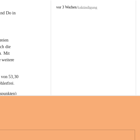
L
vor 3 Wochen
Ankündigung
a
und Do in 
t
e
r
n
reien 
s
ch die 
n. Mit 
 weitere 
t von 53,30 
hlerfrei.
spunkten) 
n 55,40 
se nach 