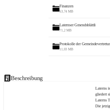
Finanzen
63,74 MB
Laternser Gmendsblättli
71,2 MB
Protokolle der Gemeindevertretu
11,03 MB
Beschreibung
Laterns i
gliedert s
Laterns 
Die jetzi