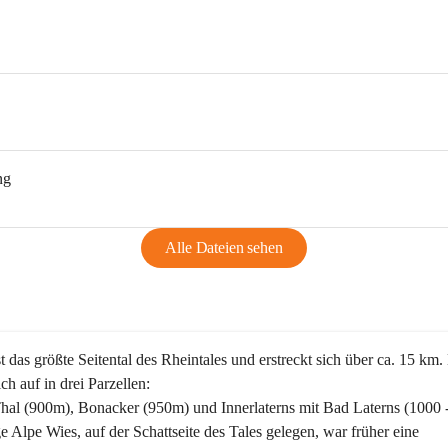
ng
Alle Dateien sehen
st das größte Seitental des Rheintales und erstreckt sich über ca. 15 km.
ich auf in drei Parzellen:
Thal (900m), Bonacker (950m) und Innerlaterns mit Bad Laterns (1000 
ge Alpe Wies, auf der Schattseite des Tales gelegen, war früher eine 