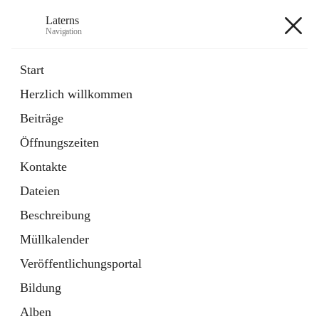
Laterns
Navigation
Laterns
Start
Herzlich willkommen
Bürgerservice
Beiträge
11 Schnellzugriffe
Öffnungszeiten
Soziales
1 Schnellzugriff
Kontakte
Dateien
+5
Beschreibung
Müllkalender
Veröffentlichungsportal
Bildung
Hauptadresse
Alben