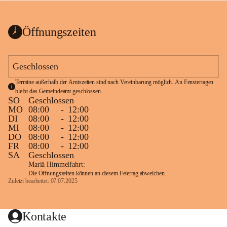
bis zum Ende der Bauarbeiten 
Kundmachung_Sperre-
gesperrt.
Wanderweg-veröffentlic
1 Seite
•
0 MB
ht
Öffnungszeiten
Schild_Sperre
1 Seite
•
0,1 MB
Geschlossen
Termine außerhalb der Amtszeiten sind nach Vereinbarung möglich. An Fenstertagen 
bleibt das Gemeindeamt geschlossen.
SO
Geschlossen
MO
08:00
-
12:00
DI
08:00
-
12:00
MI
08:00
-
12:00
DO
08:00
-
12:00
FR
08:00
-
12:00
SA
Geschlossen
Mariä Himmelfahrt:
Die Öffnungszeiten können an diesem Feiertag abweichen.
Zuletzt bearbeitet: 07.07.2025
Kontakte