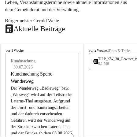
Leben, Veranstaltungstermine sowie aktuelle Informationen aus 
dem Gemeinderat und der Verwaltung. 
Bürgermeister Gerold Welte
Aktuelle Beiträge
L
L
vor 1 Woche
vor 2 Wochen
Tipps & Tricks
a
a
TIPP_KW_30_Gewitter_i
t
Kundmachung
t
0,1 MB
e
e
30.07.2026
r
r
Kundmachung Sperre
n
n
Wanderweg
s
s
Der Wanderweg „Bädleweg“ bzw. 
„Wiesweg“ wird auf der Teilstrecke 
Laterns-Thal ausgebaut. Aufgrund 
der Forst- und Sanierungsarbeiten 
und der dadurch entstehenden 
Gefahren wird der Wanderweg auf 
der 
Strecke zwischen Laterns-Thal 
und der Brücke ab dem 03.08.2026 