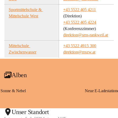
Sportmittelschule & 
+43 5522 405 4211
Mittelschule West
(Direktion)
+43 5522 405 4224
(Konferenzzimmer)
direktion@sms-rankweil.at
Mittelschule 
+43 5522 4915 300
Zwischenwasser
direktion@mszw.at
Alben
Sonne & Nebel
Unser Standort