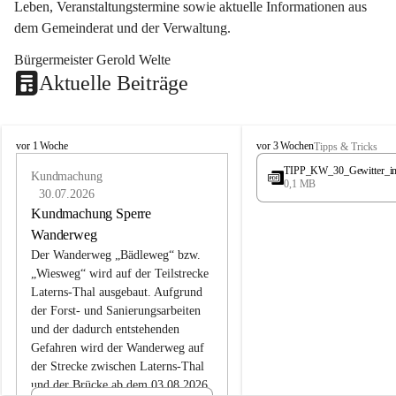
Leben, Veranstaltungstermine sowie aktuelle Informationen aus 
dem Gemeinderat und der Verwaltung. 
Bürgermeister Gerold Welte
Aktuelle Beiträge
L
L
vor 1 Woche
vor 3 Wochen
Tipps & Tricks
a
a
TIPP_KW_30_Gewitter_i
t
Kundmachung
t
0,1 MB
e
e
30.07.2026
r
r
Kundmachung Sperre
n
n
Wanderweg
s
s
Der Wanderweg „Bädleweg“ bzw. 
„Wiesweg“ wird auf der Teilstrecke 
Laterns-Thal ausgebaut. Aufgrund 
der Forst- und Sanierungsarbeiten 
und der dadurch entstehenden 
Gefahren wird der Wanderweg auf 
der 
Strecke zwischen Laterns-Thal 
und der Brücke ab dem 03.08.2026 