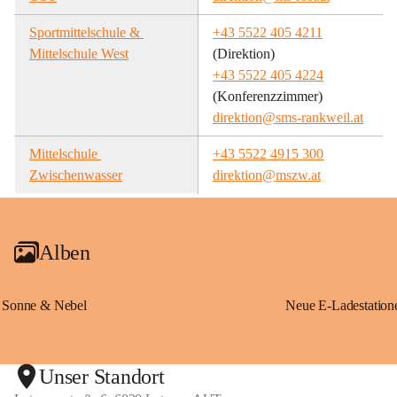
Sportmittelschule & 
+43 5522 405 4211
Mittelschule West
(Direktion)
+43 5522 405 4224
(Konferenzzimmer)
direktion@sms-rankweil.at
Mittelschule 
+43 5522 4915 300
Zwischenwasser
direktion@mszw.at
Alben
Sonne & Nebel
Unser Standort