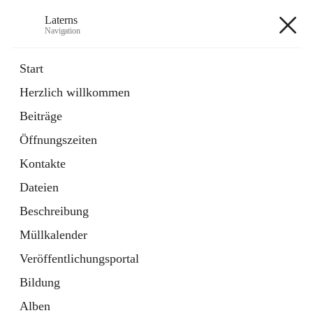
Laterns
Navigation
Laterns
Start
Herzlich willkommen
Bürgerservice
Beiträge
11 Schnellzugriffe
Öffnungszeiten
Soziales
1 Schnellzugriff
Kontakte
Dateien
+5
Beschreibung
Müllkalender
Veröffentlichungsportal
Bildung
Hauptadresse
Alben