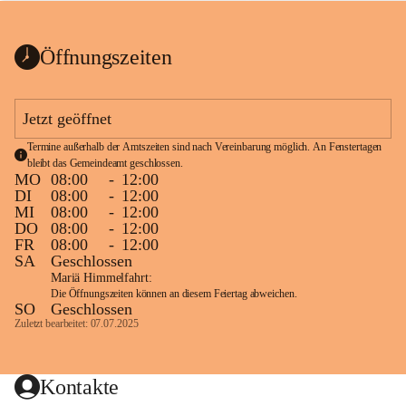
bis zum Ende der Bauarbeiten 
Kundmachung_Sperre-
gesperrt.
Wanderweg-veröffentlic
1 Seite
•
0 MB
ht
Öffnungszeiten
Schild_Sperre
1 Seite
•
0,1 MB
Jetzt geöffnet
Termine außerhalb der Amtszeiten sind nach Vereinbarung möglich. An Fenstertagen 
bleibt das Gemeindeamt geschlossen.
MO
08:00
-
12:00
DI
08:00
-
12:00
MI
08:00
-
12:00
DO
08:00
-
12:00
FR
08:00
-
12:00
SA
Geschlossen
Mariä Himmelfahrt:
Die Öffnungszeiten können an diesem Feiertag abweichen.
SO
Geschlossen
Zuletzt bearbeitet: 07.07.2025
Kontakte