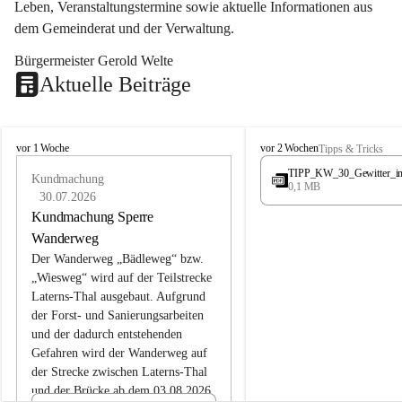
Leben, Veranstaltungstermine sowie aktuelle Informationen aus 
dem Gemeinderat und der Verwaltung. 
Bürgermeister Gerold Welte
Aktuelle Beiträge
L
L
vor 1 Woche
vor 2 Wochen
Tipps & Tricks
a
a
TIPP_KW_30_Gewitter_i
t
Kundmachung
t
0,1 MB
e
e
30.07.2026
r
r
Kundmachung Sperre
n
n
Wanderweg
s
s
Der Wanderweg „Bädleweg“ bzw. 
„Wiesweg“ wird auf der Teilstrecke 
Laterns-Thal ausgebaut. Aufgrund 
der Forst- und Sanierungsarbeiten 
und der dadurch entstehenden 
Gefahren wird der Wanderweg auf 
der 
Strecke zwischen Laterns-Thal 
und der Brücke ab dem 03.08.2026 