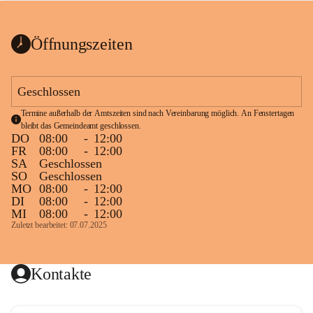
bis zum Ende der Bauarbeiten 
Kundmachung_Sperre-
gesperrt.
Wanderweg-veröffentlic
1 Seite
•
0 MB
ht
Öffnungszeiten
Schild_Sperre
1 Seite
•
0,1 MB
Geschlossen
Termine außerhalb der Amtszeiten sind nach Vereinbarung möglich. An Fenstertagen 
bleibt das Gemeindeamt geschlossen.
DO
08:00
-
12:00
FR
08:00
-
12:00
SA
Geschlossen
SO
Geschlossen
MO
08:00
-
12:00
DI
08:00
-
12:00
MI
08:00
-
12:00
Zuletzt bearbeitet: 07.07.2025
Kontakte