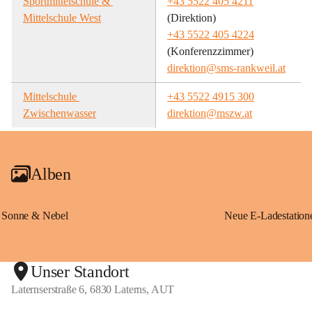
Sportmittelschule & 
+43 5522 405 4211
Mittelschule West
(Direktion)
+43 5522 405 4224
(Konferenzzimmer)
direktion@sms-rankweil.at
Mittelschule 
+43 5522 4915 300
Zwischenwasser
direktion@mszw.at
Alben
Sonne & Nebel
Unser Standort
Laternserstraße 6, 6830 Laterns, AUT