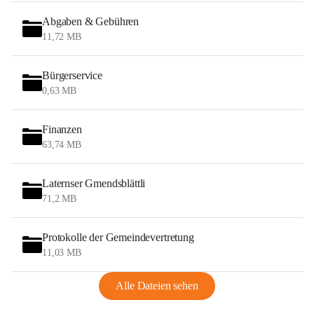
Abgaben & Gebühren
11,72 MB
Bürgerservice
0,63 MB
Finanzen
63,74 MB
Laternser Gmendsblättli
71,2 MB
Protokolle der Gemeindevertretung
11,03 MB
Alle Dateien sehen