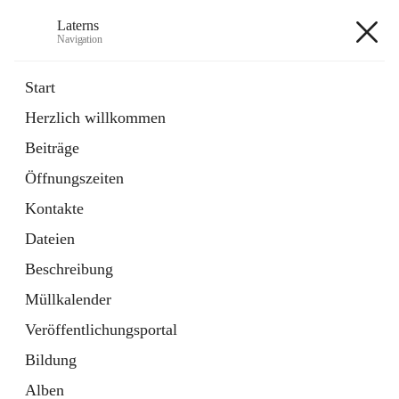
Laterns
Navigation
Laterns
Start
Herzlich willkommen
Bürgerservice
Beiträge
11 Schnellzugriffe
Öffnungszeiten
Soziales
1 Schnellzugriff
Kontakte
Dateien
+5
Beschreibung
Müllkalender
Veröffentlichungsportal
Bildung
Hauptadresse
Alben