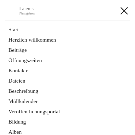
Laterns
Navigation
Laterns
Start
Herzlich willkommen
Bürgerservice
Beiträge
11 Schnellzugriffe
Öffnungszeiten
Soziales
1 Schnellzugriff
Kontakte
Dateien
+5
Beschreibung
Müllkalender
Veröffentlichungsportal
Bildung
Hauptadresse
Alben