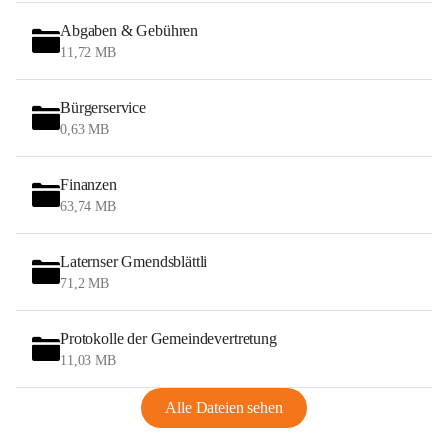
Abgaben & Gebühren
11,72 MB
Bürgerservice
0,63 MB
Finanzen
63,74 MB
Laternser Gmendsblättli
71,2 MB
Protokolle der Gemeindevertretung
11,03 MB
Alle Dateien sehen