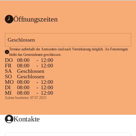
bis zum Ende der Bauarbeiten 
Kundmachung_Sperre-
gesperrt.
Wanderweg-veröffentlic
1 Seite
•
0 MB
ht
Öffnungszeiten
Schild_Sperre
1 Seite
•
0,1 MB
Geschlossen
Termine außerhalb der Amtszeiten sind nach Vereinbarung möglich. An Fenstertagen 
bleibt das Gemeindeamt geschlossen.
DO
08:00
-
12:00
FR
08:00
-
12:00
SA
Geschlossen
SO
Geschlossen
MO
08:00
-
12:00
DI
08:00
-
12:00
MI
08:00
-
12:00
Zuletzt bearbeitet: 07.07.2025
Kontakte