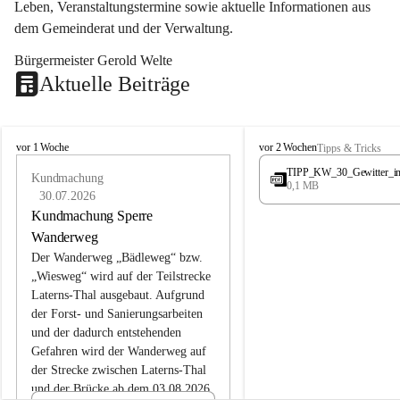
Leben, Veranstaltungstermine sowie aktuelle Informationen aus 
dem Gemeinderat und der Verwaltung. 
Bürgermeister Gerold Welte
Aktuelle Beiträge
L
L
vor 1 Woche
vor 2 Wochen
Tipps & Tricks
a
a
TIPP_KW_30_Gewitter_i
t
Kundmachung
t
0,1 MB
e
e
30.07.2026
r
r
Kundmachung Sperre
n
n
Wanderweg
s
s
Der Wanderweg „Bädleweg“ bzw. 
„Wiesweg“ wird auf der Teilstrecke 
Laterns-Thal ausgebaut. Aufgrund 
der Forst- und Sanierungsarbeiten 
und der dadurch entstehenden 
Gefahren wird der Wanderweg auf 
der 
Strecke zwischen Laterns-Thal 
und der Brücke ab dem 03.08.2026 