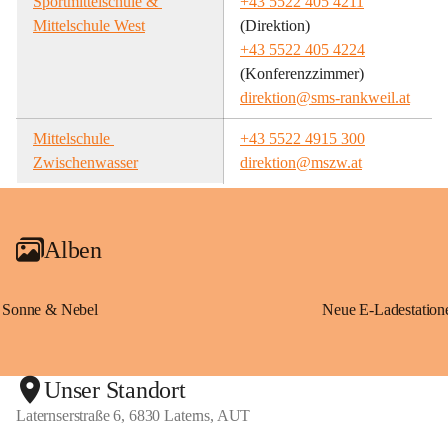
Sportmittelschule & 
+43 5522 405 4211
Mittelschule West
(Direktion)
+43 5522 405 4224
(Konferenzzimmer)
direktion@sms-rankweil.at
Mittelschule 
+43 5522 4915 300
Zwischenwasser
direktion@mszw.at
Alben
Sonne & Nebel
Unser Standort
Laternserstraße 6, 6830 Laterns, AUT