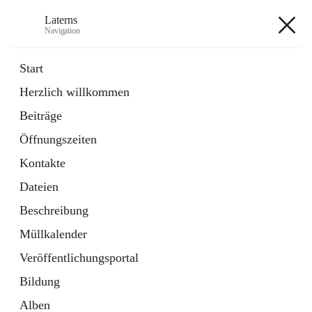
Laterns
Navigation
Laterns
Start
Herzlich willkommen
Bürgerservice
Beiträge
11 Schnellzugriffe
Öffnungszeiten
Soziales
1 Schnellzugriff
Kontakte
Dateien
+5
Beschreibung
Müllkalender
Veröffentlichungsportal
Bildung
Hauptadresse
Alben