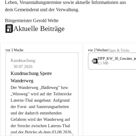
Leben, Veranstaltungstermine sowie aktuelle Informationen aus 
dem Gemeinderat und der Verwaltung. 
Bürgermeister Gerold Welte
Aktuelle Beiträge
L
L
vor 1 Woche
vor 2 Wochen
Tipps & Tricks
a
a
TIPP_KW_30_Gewitter_i
t
Kundmachung
t
0,1 MB
e
e
30.07.2026
r
r
Kundmachung Sperre
n
n
Wanderweg
s
s
Der Wanderweg „Bädleweg“ bzw. 
„Wiesweg“ wird auf der Teilstrecke 
Laterns-Thal ausgebaut. Aufgrund 
der Forst- und Sanierungsarbeiten 
und der dadurch entstehenden 
Gefahren wird der Wanderweg auf 
der 
Strecke zwischen Laterns-Thal 
und der Brücke ab dem 03.08.2026 