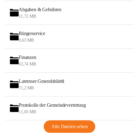
Abgaben & Gebühren
11,72 MB
Bürgerservice
0,63 MB
Finanzen
63,74 MB
Laternser Gmendsblättli
71,2 MB
Protokolle der Gemeindevertretung
11,03 MB
Alle Dateien sehen