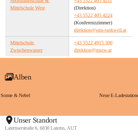
Sportmittelschule & 
+43 5522 405 4211
Mittelschule West
(Direktion)
+43 5522 405 4224
(Konferenzzimmer)
direktion@sms-rankweil.at
Mittelschule 
+43 5522 4915 300
Zwischenwasser
direktion@mszw.at
Alben
Sonne & Nebel
Unser Standort
Laternserstraße 6, 6830 Laterns, AUT