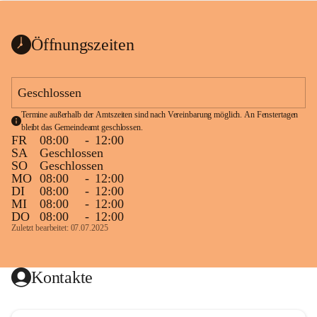
bis zum Ende der Bauarbeiten 
Kundmachung_Sperre-
gesperrt.
Wanderweg-veröffentlic
1 Seite
•
0 MB
ht
Öffnungszeiten
Schild_Sperre
1 Seite
•
0,1 MB
Geschlossen
Termine außerhalb der Amtszeiten sind nach Vereinbarung möglich. An Fenstertagen 
bleibt das Gemeindeamt geschlossen.
FR
08:00
-
12:00
SA
Geschlossen
SO
Geschlossen
MO
08:00
-
12:00
DI
08:00
-
12:00
MI
08:00
-
12:00
DO
08:00
-
12:00
Zuletzt bearbeitet: 07.07.2025
Kontakte