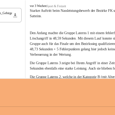
F
vor 3 Wochen
Sport & Freizeit
r
Starker Auftritt beim Nassleistungsbewerb der Bezirke FK 
m_Gebirge
e
Satteins.
i
w
i
Den Anfang machte die Gruppe Laterns 1 mit einem fehlerf
l
l
Löschangriff in 48,59 Sekunden. Mit diesem Lauf konnte si
i
Gruppe auch für das Finale um den Bezirkssieg qualifiziere
g
48,73 Sekunden + 5 Fehlerpunkten gelang hier jedoch keine
e
Verbesserung in der Wertung.
F
e
Die Gruppe Laterns 3 zeigte bei Ihrem Angriff in einer Zei
u
Sekunden ebenfalls eine starke Leistung. Auch sie blieben fe
e
r
Die Gruppe Laterns 2, welche in der Kategorie B (mit Alter
w
gestartet ist, überzeugte ebenfalls mit einem Löschangriff i
Rangliste_41_Nassleistungsbewerb_2026
e
0,2 MB
Sekunden und konnte damit den Sieg in dieser Wertungsklas
h
Laterns holen.
r
L
a
t
Somit ergab sich folgende hervorragende Ergebnisse:
e