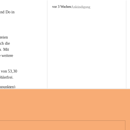
L
vor 3 Wochen
Ankündigung
a
und Do in 
t
e
r
n
reien 
s
ch die 
n. Mit 
 weitere 
t von 53,30 
hlerfrei.
spunkten) 
n 55,40 
se nach 