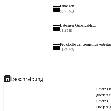
Finanzen
63,74 MB
Laternser Gmendsblättli
71,2 MB
Protokolle der Gemeindevertretu
11,03 MB
Beschreibung
Laterns i
gliedert s
Laterns 
Die jetzi