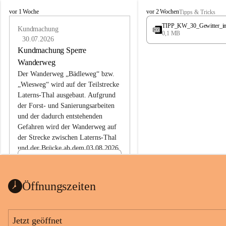
L
L
vor 1 Woche
vor 2 Wochen
Tipps & Tricks
a
a
TIPP_KW_30_Gewitter_i
t
Kundmachung
t
0,1 MB
e
e
30.07.2026
r
r
Kundmachung Sperre
n
n
Wanderweg
s
s
Der Wanderweg „Bädleweg“ bzw. 
„Wiesweg“ wird auf der Teilstrecke 
Laterns-Thal ausgebaut. Aufgrund 
der Forst- und Sanierungsarbeiten 
und der dadurch entstehenden 
Gefahren wird der Wanderweg auf 
der 
Strecke zwischen Laterns-Thal 
und der Brücke ab dem 03.08.2026 
bis zum Ende der Bauarbeiten 
Kundmachung_Sperre-
gesperrt.
Wanderweg-veröffentlic
1 Seite
•
0 MB
ht
Öffnungszeiten
Schild_Sperre
1 Seite
•
0,1 MB
Jetzt geöffnet