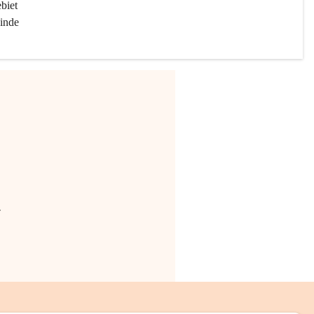
biet 
inde 
.