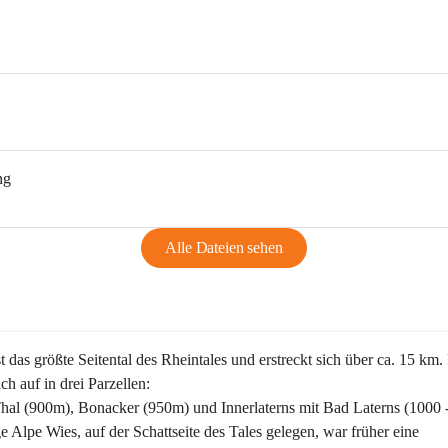
ng
Alle Dateien sehen
st das größte Seitental des Rheintales und erstreckt sich über ca. 15 km.
ich auf in drei Parzellen:
Thal (900m), Bonacker (950m) und Innerlaterns mit Bad Laterns (1000 
ge Alpe Wies, auf der Schattseite des Tales gelegen, war früher eine 