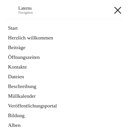
Laterns
Navigation
Laterns
Start
Herzlich willkommen
Bürgerservice
Beiträge
11 Schnellzugriffe
Öffnungszeiten
Soziales
1 Schnellzugriff
Kontakte
Dateien
+5
Beschreibung
Müllkalender
Veröffentlichungsportal
Bildung
Hauptadresse
Alben