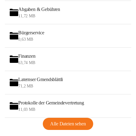
Abgaben & Gebühren
11,72 MB
Bürgerservice
0,63 MB
Finanzen
63,74 MB
Laternser Gmendsblättli
71,2 MB
Protokolle der Gemeindevertretung
11,03 MB
Alle Dateien sehen