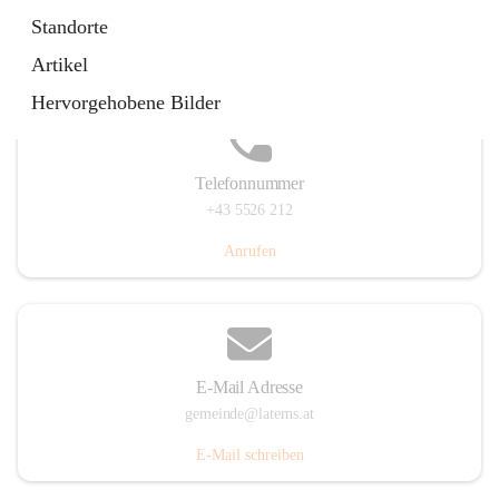
Laternserstraße 6, 6830 Laterns, AUT
Standorte
Auf Karte ansehen
Artikel
Hervorgehobene Bilder
Telefonnummer
+43 5526 212
Anrufen
E-Mail Adresse
gemeinde@laterns.at
E-Mail schreiben