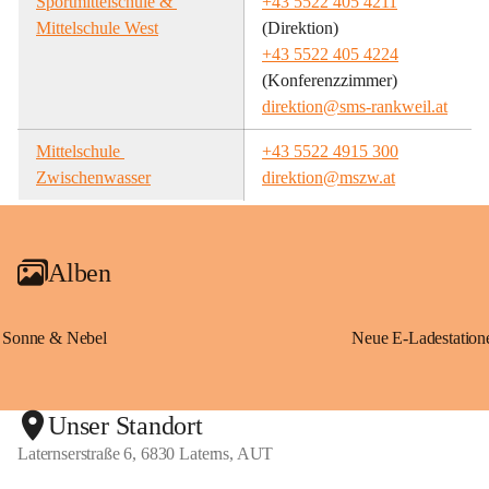
Sportmittelschule & 
+43 5522 405 4211
Mittelschule West
(Direktion)
+43 5522 405 4224
(Konferenzzimmer)
direktion@sms-rankweil.at
Mittelschule 
+43 5522 4915 300
Zwischenwasser
direktion@mszw.at
Alben
Sonne & Nebel
Unser Standort
Laternserstraße 6, 6830 Laterns, AUT