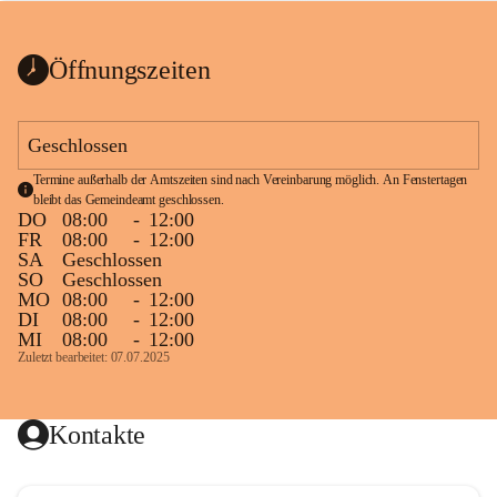
bis zum Ende der Bauarbeiten 
Kundmachung_Sperre-
gesperrt.
Wanderweg-veröffentlic
1 Seite
•
0 MB
ht
Öffnungszeiten
Schild_Sperre
1 Seite
•
0,1 MB
Geschlossen
Termine außerhalb der Amtszeiten sind nach Vereinbarung möglich. An Fenstertagen 
bleibt das Gemeindeamt geschlossen.
DO
08:00
-
12:00
FR
08:00
-
12:00
SA
Geschlossen
SO
Geschlossen
MO
08:00
-
12:00
DI
08:00
-
12:00
MI
08:00
-
12:00
Zuletzt bearbeitet: 07.07.2025
Kontakte