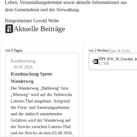
Leben, Veranstaltungstermine sowie aktuelle Informationen aus 
dem Gemeinderat und der Verwaltung. 
Bürgermeister Gerold Welte
Aktuelle Beiträge
L
L
vor 6 Tagen
vor 2 Wochen
Tipps & Tricks
a
a
TIPP_KW_30_Gewitter_i
t
Kundmachung
t
0,1 MB
e
e
30.07.2026
r
r
Kundmachung Sperre
n
n
Wanderweg
s
s
Der Wanderweg „Bädleweg“ bzw. 
„Wiesweg“ wird auf der Teilstrecke 
Laterns-Thal ausgebaut. Aufgrund 
der Forst- und Sanierungsarbeiten 
und der dadurch entstehenden 
Gefahren wird der Wanderweg auf 
der 
Strecke zwischen Laterns-Thal 
und der Brücke ab dem 03.08.2026 