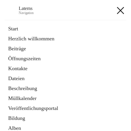
Laterns
Navigation
Laterns
Start
Herzlich willkommen
Bürgerservice
Beiträge
11 Schnellzugriffe
Öffnungszeiten
Soziales
1 Schnellzugriff
Kontakte
Dateien
+5
Beschreibung
Müllkalender
Veröffentlichungsportal
Bildung
Hauptadresse
Alben