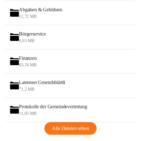
Abgaben & Gebühren
11,72 MB
Bürgerservice
0,63 MB
Finanzen
63,74 MB
Laternser Gmendsblättli
71,2 MB
Protokolle der Gemeindevertretung
11,03 MB
Alle Dateien sehen