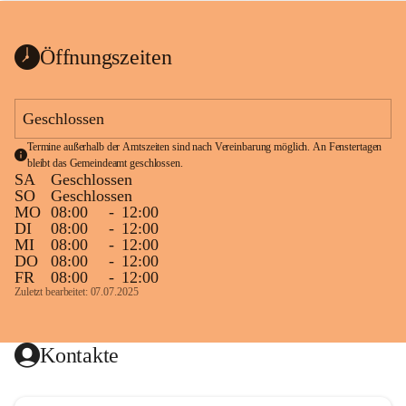
bis zum Ende der Bauarbeiten 
Kundmachung_Sperre-
gesperrt.
Wanderweg-veröffentlic
1 Seite
•
0 MB
ht
Öffnungszeiten
Schild_Sperre
1 Seite
•
0,1 MB
Geschlossen
Termine außerhalb der Amtszeiten sind nach Vereinbarung möglich. An Fenstertagen 
bleibt das Gemeindeamt geschlossen.
SA
Geschlossen
SO
Geschlossen
MO
08:00
-
12:00
DI
08:00
-
12:00
MI
08:00
-
12:00
DO
08:00
-
12:00
FR
08:00
-
12:00
Zuletzt bearbeitet: 07.07.2025
Kontakte