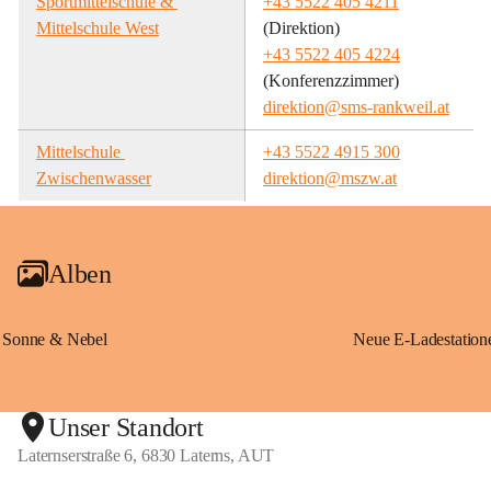
Sportmittelschule & 
+43 5522 405 4211
Mittelschule West
(Direktion)
+43 5522 405 4224
(Konferenzzimmer)
direktion@sms-rankweil.at
Mittelschule 
+43 5522 4915 300
Zwischenwasser
direktion@mszw.at
Alben
Sonne & Nebel
Unser Standort
Laternserstraße 6, 6830 Laterns, AUT