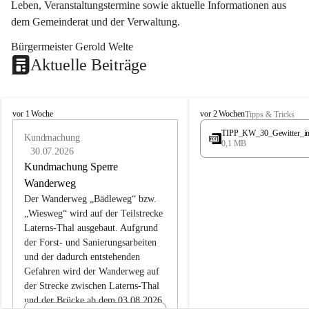
Leben, Veranstaltungstermine sowie aktuelle Informationen aus 
dem Gemeinderat und der Verwaltung. 
Bürgermeister Gerold Welte
Aktuelle Beiträge
L
L
vor 1 Woche
vor 2 Wochen
Tipps & Tricks
a
a
TIPP_KW_30_Gewitter_i
t
Kundmachung
t
0,1 MB
e
e
30.07.2026
r
r
Kundmachung Sperre
n
n
Wanderweg
s
s
Der Wanderweg „Bädleweg“ bzw. 
„Wiesweg“ wird auf der Teilstrecke 
Laterns-Thal ausgebaut. Aufgrund 
der Forst- und Sanierungsarbeiten 
und der dadurch entstehenden 
Gefahren wird der Wanderweg auf 
der 
Strecke zwischen Laterns-Thal 
und der Brücke ab dem 03.08.2026 