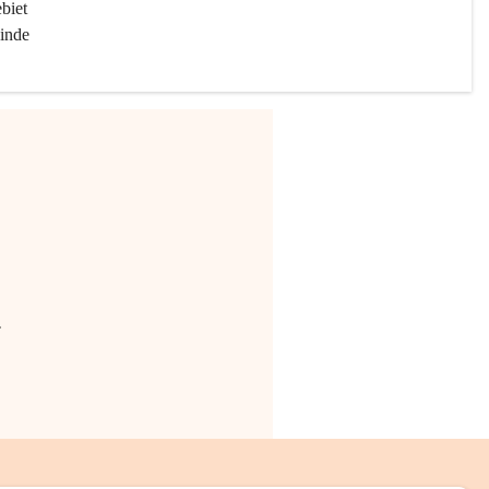
biet 
inde 
.