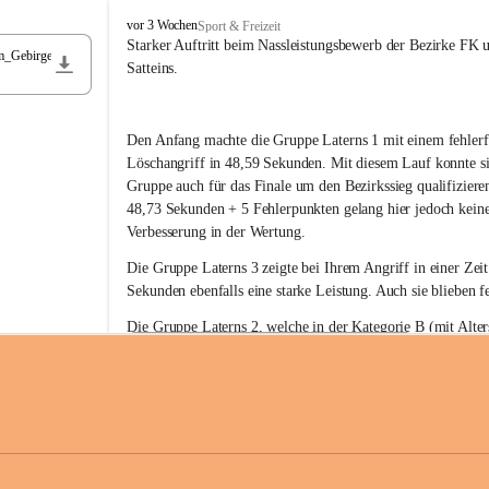
F
vor 3 Wochen
Sport & Freizeit
r
Starker Auftritt beim Nassleistungsbewerb der Bezirke FK 
m_Gebirge
e
Satteins.
i
w
i
Den Anfang machte die Gruppe Laterns 1 mit einem fehlerf
l
l
Löschangriff in 48,59 Sekunden. Mit diesem Lauf konnte si
i
Gruppe auch für das Finale um den Bezirkssieg qualifiziere
g
48,73 Sekunden + 5 Fehlerpunkten gelang hier jedoch keine
e
Verbesserung in der Wertung.
F
e
Die Gruppe Laterns 3 zeigte bei Ihrem Angriff in einer Zei
u
Sekunden ebenfalls eine starke Leistung. Auch sie blieben fe
e
r
Die Gruppe Laterns 2, welche in der Kategorie B (mit Alter
w
gestartet ist, überzeugte ebenfalls mit einem Löschangriff i
Rangliste_41_Nassleistungsbewerb_2026
e
0,2 MB
Sekunden und konnte damit den Sieg in dieser Wertungsklas
h
Laterns holen.
r
L
a
t
Somit ergab sich folgende hervorragende Ergebnisse:
e