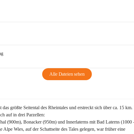
ng
Alle Dateien sehen
st das größte Seitental des Rheintales und erstreckt sich über ca. 15 km.
ich auf in drei Parzellen:
Thal (900m), Bonacker (950m) und Innerlaterns mit Bad Laterns (1000 
ge Alpe Wies, auf der Schattseite des Tales gelegen, war früher eine 