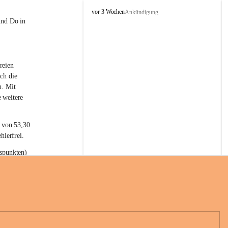
L
vor 3 Wochen
Ankündigung
a
und Do in 
t
e
r
n
reien 
s
ch die 
n. Mit 
 weitere 
t von 53,30 
hlerfrei.
spunkten) 
n 55,40 
se nach 