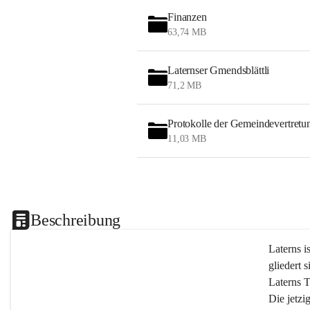
Finanzen
63,74 MB
Laternser Gmendsblättli
71,2 MB
Protokolle der Gemeindevertretu
11,03 MB
Beschreibung
Laterns i
gliedert s
Laterns 
Die jetzi