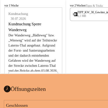
L
L
vor 1 Woche
vor 2 Wochen
Tipps & Tricks
a
a
TIPP_KW_30_Gewitter_i
t
Kundmachung
t
0,1 MB
e
e
30.07.2026
r
r
Kundmachung Sperre
n
n
Wanderweg
s
s
Der Wanderweg „Bädleweg“ bzw. 
„Wiesweg“ wird auf der Teilstrecke 
Laterns-Thal ausgebaut. Aufgrund 
der Forst- und Sanierungsarbeiten 
und der dadurch entstehenden 
Gefahren wird der Wanderweg auf 
der 
Strecke zwischen Laterns-Thal 
und der Brücke ab dem 03.08.2026 
bis zum Ende der Bauarbeiten 
Kundmachung_Sperre-
gesperrt.
Wanderweg-veröffentlic
1 Seite
•
0 MB
ht
Öffnungszeiten
Schild_Sperre
1 Seite
•
0,1 MB
Geschlossen