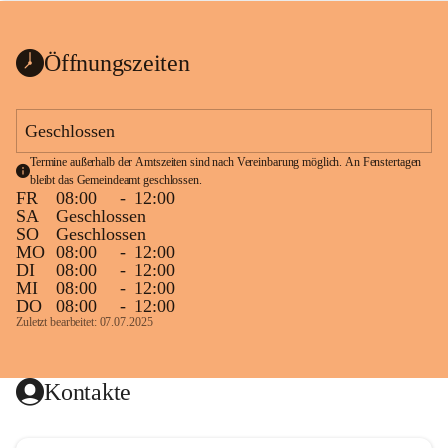
bis zum Ende der Bauarbeiten 
Kundmachung_Sperre-
gesperrt.
Wanderweg-veröffentlic
1 Seite
•
0 MB
ht
Öffnungszeiten
Schild_Sperre
1 Seite
•
0,1 MB
Geschlossen
Termine außerhalb der Amtszeiten sind nach Vereinbarung möglich. An Fenstertagen 
bleibt das Gemeindeamt geschlossen.
FR
08:00
-
12:00
SA
Geschlossen
SO
Geschlossen
MO
08:00
-
12:00
DI
08:00
-
12:00
MI
08:00
-
12:00
DO
08:00
-
12:00
Zuletzt bearbeitet: 07.07.2025
Kontakte