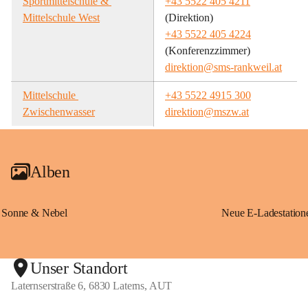
Sportmittelschule & 
+43 5522 405 4211
Mittelschule West
(Direktion)
+43 5522 405 4224
(Konferenzzimmer)
direktion@sms-rankweil.at
Mittelschule 
+43 5522 4915 300
Zwischenwasser
direktion@mszw.at
Alben
Sonne & Nebel
Unser Standort
Laternserstraße 6, 6830 Laterns, AUT