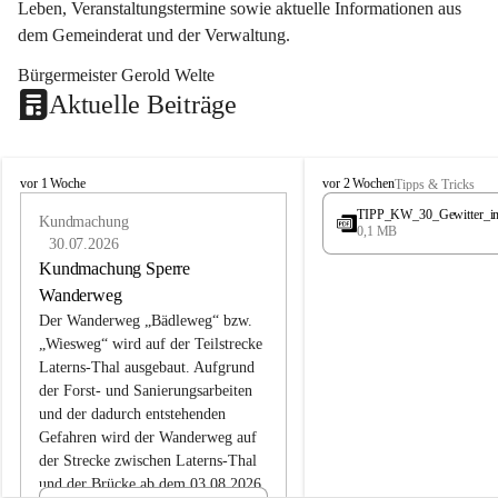
Leben, Veranstaltungstermine sowie aktuelle Informationen aus 
dem Gemeinderat und der Verwaltung. 
Bürgermeister Gerold Welte
Aktuelle Beiträge
L
L
vor 1 Woche
vor 2 Wochen
Tipps & Tricks
a
a
TIPP_KW_30_Gewitter_i
t
Kundmachung
t
0,1 MB
e
e
30.07.2026
r
r
Kundmachung Sperre
n
n
Wanderweg
s
s
Der Wanderweg „Bädleweg“ bzw. 
„Wiesweg“ wird auf der Teilstrecke 
Laterns-Thal ausgebaut. Aufgrund 
der Forst- und Sanierungsarbeiten 
und der dadurch entstehenden 
Gefahren wird der Wanderweg auf 
der 
Strecke zwischen Laterns-Thal 
und der Brücke ab dem 03.08.2026 