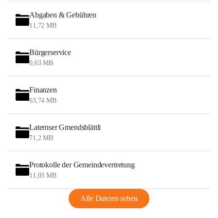
Abgaben & Gebühren
11,72 MB
Bürgerservice
0,63 MB
Finanzen
63,74 MB
Laternser Gmendsblättli
71,2 MB
Protokolle der Gemeindevertretung
11,03 MB
Alle Dateien sehen