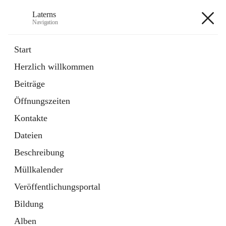
Laterns
Navigation
Laterns
Start
Herzlich willkommen
Bürgerservice
Beiträge
11 Schnellzugriffe
Öffnungszeiten
Soziales
1 Schnellzugriff
Kontakte
Dateien
+5
Beschreibung
Müllkalender
Veröffentlichungsportal
Bildung
Hauptadresse
Alben