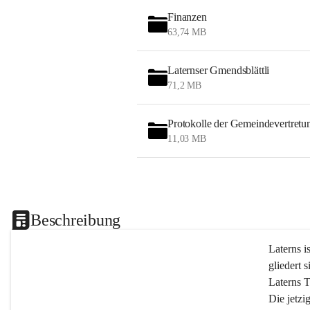
Finanzen
63,74 MB
Laternser Gmendsblättli
71,2 MB
Protokolle der Gemeindevertretu
11,03 MB
Beschreibung
Laterns i
gliedert s
Laterns 
Die jetzi