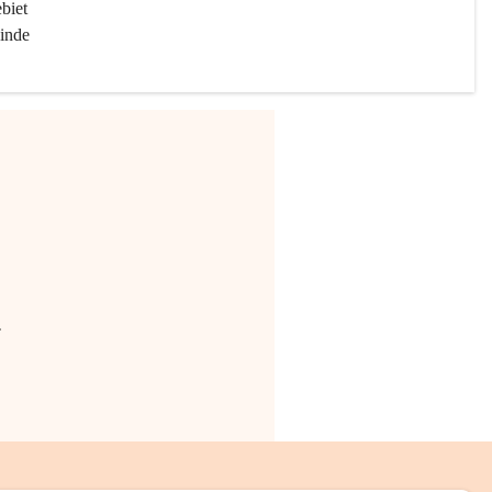
biet 
inde 
.