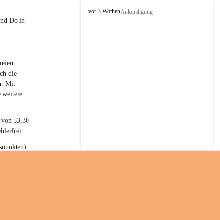
L
vor 3 Wochen
Ankündigung
a
und Do in 
t
e
r
n
reien 
s
ch die 
n. Mit 
 weitere 
t von 53,30 
hlerfrei.
spunkten) 
n 55,40 
se nach 