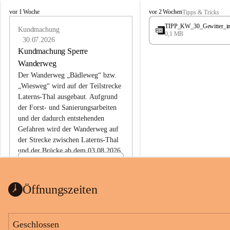
L
L
vor 1 Woche
vor 2 Wochen
Tipps & Tricks
a
a
TIPP_KW_30_Gewitter_i
t
Kundmachung
t
0,1 MB
e
e
30.07.2026
r
r
Kundmachung Sperre
n
n
Wanderweg
s
s
Der Wanderweg „Bädleweg“ bzw. 
„Wiesweg“ wird auf der Teilstrecke 
Laterns-Thal ausgebaut. Aufgrund 
der Forst- und Sanierungsarbeiten 
und der dadurch entstehenden 
Gefahren wird der Wanderweg auf 
der 
Strecke zwischen Laterns-Thal 
und der Brücke ab dem 03.08.2026 
bis zum Ende der Bauarbeiten 
Kundmachung_Sperre-
gesperrt.
Wanderweg-veröffentlic
1 Seite
•
0 MB
ht
Öffnungszeiten
Schild_Sperre
1 Seite
•
0,1 MB
Geschlossen