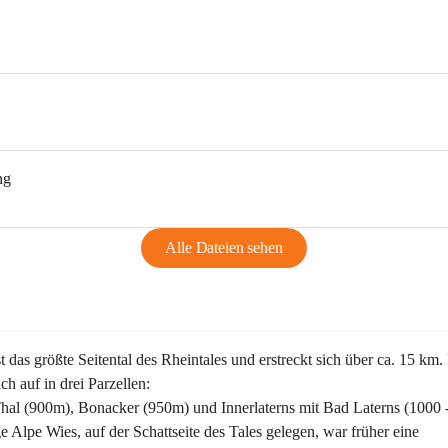
ng
Alle Dateien sehen
st das größte Seitental des Rheintales und erstreckt sich über ca. 15 km.
ich auf in drei Parzellen:
Thal (900m), Bonacker (950m) und Innerlaterns mit Bad Laterns (1000 
ge Alpe Wies, auf der Schattseite des Tales gelegen, war früher eine 