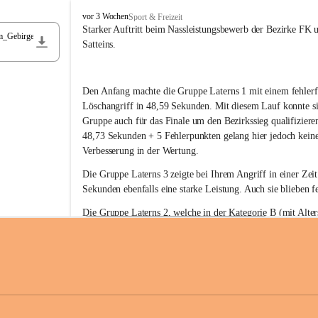
F
vor 3 Wochen
Sport & Freizeit
r
Starker Auftritt beim Nassleistungsbewerb der Bezirke FK 
m_Gebirge
e
Satteins.
i
w
i
Den Anfang machte die Gruppe Laterns 1 mit einem fehlerf
l
l
Löschangriff in 48,59 Sekunden. Mit diesem Lauf konnte si
i
Gruppe auch für das Finale um den Bezirkssieg qualifiziere
g
48,73 Sekunden + 5 Fehlerpunkten gelang hier jedoch keine
e
Verbesserung in der Wertung.
F
e
Die Gruppe Laterns 3 zeigte bei Ihrem Angriff in einer Zei
u
Sekunden ebenfalls eine starke Leistung. Auch sie blieben fe
e
r
Die Gruppe Laterns 2, welche in der Kategorie B (mit Alter
w
gestartet ist, überzeugte ebenfalls mit einem Löschangriff i
Rangliste_41_Nassleistungsbewerb_2026
e
0,2 MB
Sekunden und konnte damit den Sieg in dieser Wertungsklas
h
Laterns holen.
r
L
a
t
Somit ergab sich folgende hervorragende Ergebnisse:
e