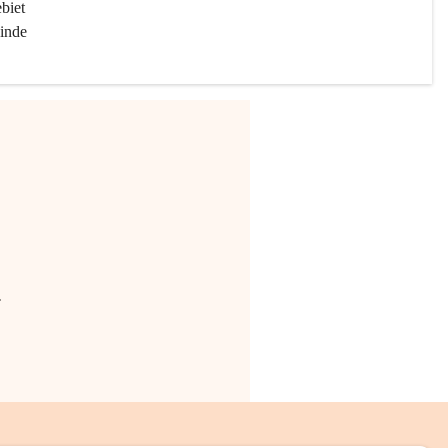
biet 
inde 
.