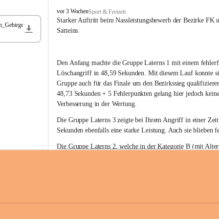
F
vor 3 Wochen
Sport & Freizeit
r
Starker Auftritt beim Nassleistungsbewerb der Bezirke FK 
m_Gebirge
e
Satteins.
i
w
i
Den Anfang machte die Gruppe Laterns 1 mit einem fehlerf
l
l
Löschangriff in 48,59 Sekunden. Mit diesem Lauf konnte si
i
Gruppe auch für das Finale um den Bezirkssieg qualifiziere
g
48,73 Sekunden + 5 Fehlerpunkten gelang hier jedoch keine
e
Verbesserung in der Wertung.
F
e
Die Gruppe Laterns 3 zeigte bei Ihrem Angriff in einer Zei
u
Sekunden ebenfalls eine starke Leistung. Auch sie blieben fe
e
r
Die Gruppe Laterns 2, welche in der Kategorie B (mit Alter
w
gestartet ist, überzeugte ebenfalls mit einem Löschangriff i
Rangliste_41_Nassleistungsbewerb_2026
e
0,2 MB
Sekunden und konnte damit den Sieg in dieser Wertungsklas
h
Laterns holen.
r
L
a
t
Somit ergab sich folgende hervorragende Ergebnisse:
e