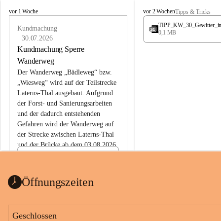
L
L
vor 1 Woche
vor 2 Wochen
Tipps & Tricks
a
a
TIPP_KW_30_Gewitter_i
t
Kundmachung
t
0,1 MB
e
e
30.07.2026
r
r
Kundmachung Sperre
n
n
Wanderweg
s
s
Der Wanderweg „Bädleweg“ bzw. 
„Wiesweg“ wird auf der Teilstrecke 
Laterns-Thal ausgebaut. Aufgrund 
der Forst- und Sanierungsarbeiten 
und der dadurch entstehenden 
Gefahren wird der Wanderweg auf 
der 
Strecke zwischen Laterns-Thal 
und der Brücke ab dem 03.08.2026 
bis zum Ende der Bauarbeiten 
Kundmachung_Sperre-
gesperrt.
Wanderweg-veröffentlic
1 Seite
•
0 MB
ht
Öffnungszeiten
Schild_Sperre
1 Seite
•
0,1 MB
Geschlossen