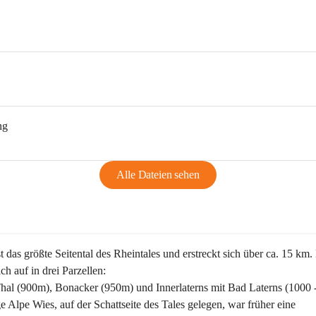
ng
Alle Dateien sehen
st das größte Seitental des Rheintales und erstreckt sich über ca. 15 km.
ich auf in drei Parzellen:
Thal (900m), Bonacker (950m) und Innerlaterns mit Bad Laterns (1000 
ge Alpe Wies, auf der Schattseite des Tales gelegen, war früher eine 