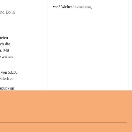
L
vor 3 Wochen
Ankündigung
a
und Do in 
t
e
r
n
reien 
s
ch die 
n. Mit 
 weitere 
t von 53,30 
hlerfrei.
spunkten) 
n 55,40 
se nach 