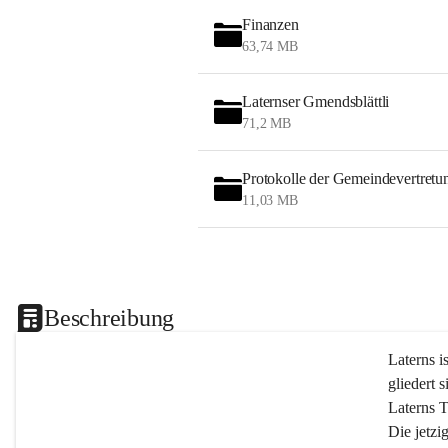
Finanzen
63,74 MB
Laternser Gmendsblättli
71,2 MB
Protokolle der Gemeindevertretu
11,03 MB
Beschreibung
Laterns i
gliedert s
Laterns 
Die jetzi