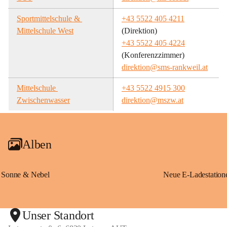
Sportmittelschule & 
+43 5522 405 4211
Mittelschule West
(Direktion)
+43 5522 405 4224
(Konferenzzimmer)
direktion@sms-rankweil.at
Mittelschule 
+43 5522 4915 300
Zwischenwasser
direktion@mszw.at
Alben
Sonne & Nebel
Unser Standort