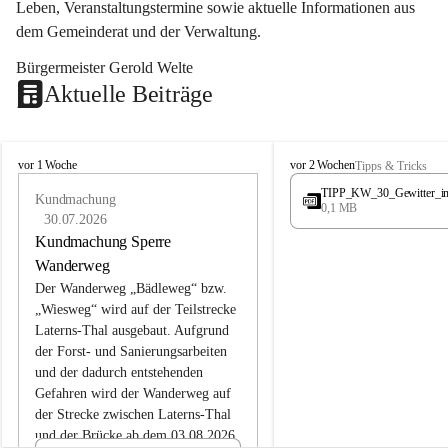
Leben, Veranstaltungstermine sowie aktuelle Informationen aus 
dem Gemeinderat und der Verwaltung. 
Bürgermeister Gerold Welte
Aktuelle Beiträge
L
L
vor 1 Woche
vor 2 Wochen
Tipps & Tricks
a
a
TIPP_KW_30_Gewitter_i
t
Kundmachung
t
0,1 MB
e
e
30.07.2026
r
r
Kundmachung Sperre
n
n
Wanderweg
s
s
Der Wanderweg „Bädleweg“ bzw. 
„Wiesweg“ wird auf der Teilstrecke 
Laterns-Thal ausgebaut. Aufgrund 
der Forst- und Sanierungsarbeiten 
und der dadurch entstehenden 
Gefahren wird der Wanderweg auf 
der 
Strecke zwischen Laterns-Thal 
und der Brücke ab dem 03.08.2026 