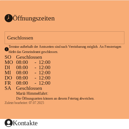
bis zum Ende der Bauarbeiten 
Kundmachung_Sperre-
gesperrt.
Wanderweg-veröffentlic
1 Seite
•
0 MB
ht
Öffnungszeiten
Schild_Sperre
1 Seite
•
0,1 MB
Geschlossen
Termine außerhalb der Amtszeiten sind nach Vereinbarung möglich. An Fenstertagen 
bleibt das Gemeindeamt geschlossen.
SO
Geschlossen
MO
08:00
-
12:00
DI
08:00
-
12:00
MI
08:00
-
12:00
DO
08:00
-
12:00
FR
08:00
-
12:00
SA
Geschlossen
Mariä Himmelfahrt:
Die Öffnungszeiten können an diesem Feiertag abweichen.
Zuletzt bearbeitet: 07.07.2025
Kontakte