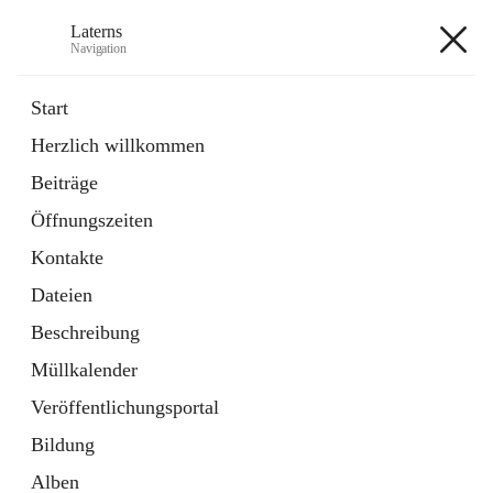
Laterns
Navigation
Laterns
Start
Herzlich willkommen
Bürgerservice
Beiträge
11 Schnellzugriffe
Öffnungszeiten
Soziales
1 Schnellzugriff
Kontakte
Dateien
+5
Beschreibung
Müllkalender
Veröffentlichungsportal
Bildung
Hauptadresse
Alben