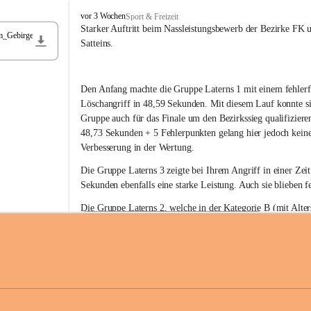
F
vor 3 Wochen
Sport & Freizeit
r
Starker Auftritt beim Nassleistungsbewerb der Bezirke FK 
m_Gebirge
e
Satteins.
i
w
i
Den Anfang machte die Gruppe Laterns 1 mit einem fehlerf
l
l
Löschangriff in 48,59 Sekunden. Mit diesem Lauf konnte si
i
Gruppe auch für das Finale um den Bezirkssieg qualifiziere
g
48,73 Sekunden + 5 Fehlerpunkten gelang hier jedoch keine
e
Verbesserung in der Wertung.
F
e
Die Gruppe Laterns 3 zeigte bei Ihrem Angriff in einer Zei
u
Sekunden ebenfalls eine starke Leistung. Auch sie blieben fe
e
r
Die Gruppe Laterns 2, welche in der Kategorie B (mit Alter
w
gestartet ist, überzeugte ebenfalls mit einem Löschangriff i
Rangliste_41_Nassleistungsbewerb_2026
e
0,2 MB
Sekunden und konnte damit den Sieg in dieser Wertungsklas
h
Laterns holen.
r
L
a
t
Somit ergab sich folgende hervorragende Ergebnisse:
e