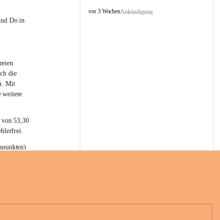
L
vor 3 Wochen
Ankündigung
a
und Do in 
t
e
r
n
reien 
s
ch die 
n. Mit 
 weitere 
t von 53,30 
hlerfrei.
spunkten) 
n 55,40 
se nach 