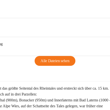
ng
Alle Dateien sehen
st das größte Seitental des Rheintales und erstreckt sich über ca. 15 km.
ich auf in drei Parzellen:
Thal (900m), Bonacker (950m) und Innerlaterns mit Bad Laterns (1000 
ge Alpe Wies, auf der Schattseite des Tales gelegen, war früher eine 