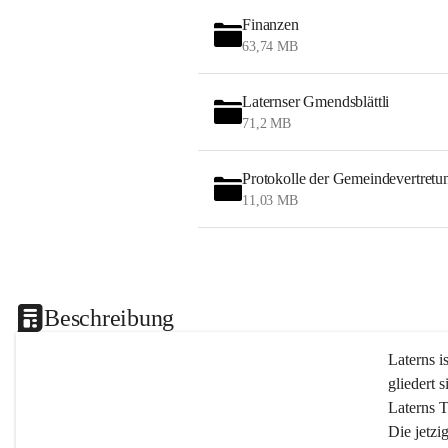
Finanzen
63,74 MB
Laternser Gmendsblättli
71,2 MB
Protokolle der Gemeindevertretu
11,03 MB
Beschreibung
Laterns i
gliedert s
Laterns 
Die jetzi