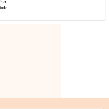
biet 
inde 
.