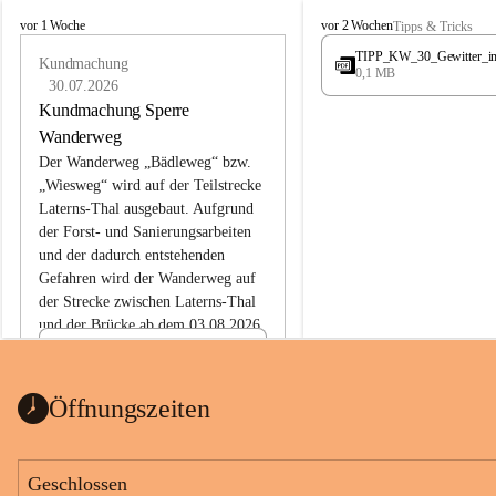
L
L
vor 1 Woche
vor 2 Wochen
Tipps & Tricks
a
a
TIPP_KW_30_Gewitter_i
t
Kundmachung
t
0,1 MB
e
e
30.07.2026
r
r
Kundmachung Sperre
n
n
Wanderweg
s
s
Der Wanderweg „Bädleweg“ bzw. 
„Wiesweg“ wird auf der Teilstrecke 
Laterns-Thal ausgebaut. Aufgrund 
der Forst- und Sanierungsarbeiten 
und der dadurch entstehenden 
Gefahren wird der Wanderweg auf 
der 
Strecke zwischen Laterns-Thal 
und der Brücke ab dem 03.08.2026 
bis zum Ende der Bauarbeiten 
Kundmachung_Sperre-
gesperrt.
Wanderweg-veröffentlic
1 Seite
•
0 MB
ht
Öffnungszeiten
Schild_Sperre
1 Seite
•
0,1 MB
Geschlossen