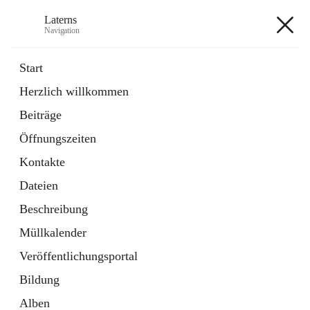
Laterns
Navigation
Laterns
Start
Herzlich willkommen
Bürgerservice
Beiträge
11 Schnellzugriffe
Öffnungszeiten
Soziales
1 Schnellzugriff
Kontakte
Dateien
+5
Beschreibung
Müllkalender
Veröffentlichungsportal
Bildung
Hauptadresse
Alben