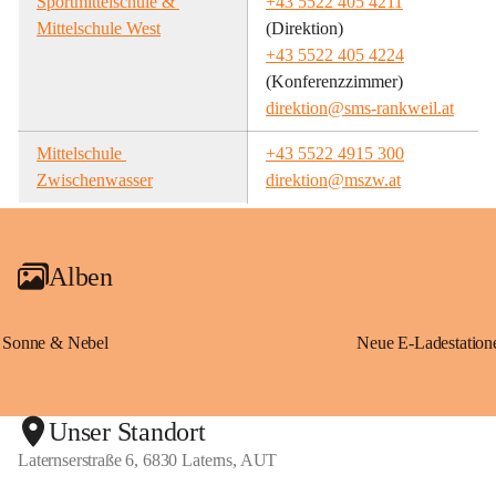
Sportmittelschule & 
+43 5522 405 4211
Mittelschule West
(Direktion)
+43 5522 405 4224
(Konferenzzimmer)
direktion@sms-rankweil.at
Mittelschule 
+43 5522 4915 300
Zwischenwasser
direktion@mszw.at
Alben
Sonne & Nebel
Unser Standort
Laternserstraße 6, 6830 Laterns, AUT