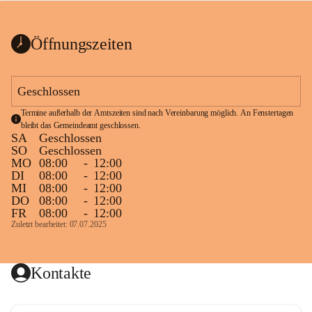
bis zum Ende der Bauarbeiten 
Kundmachung_Sperre-
gesperrt.
Wanderweg-veröffentlic
1 Seite
•
0 MB
ht
Öffnungszeiten
Schild_Sperre
1 Seite
•
0,1 MB
Geschlossen
Termine außerhalb der Amtszeiten sind nach Vereinbarung möglich. An Fenstertagen 
bleibt das Gemeindeamt geschlossen.
SA
Geschlossen
SO
Geschlossen
MO
08:00
-
12:00
DI
08:00
-
12:00
MI
08:00
-
12:00
DO
08:00
-
12:00
FR
08:00
-
12:00
Zuletzt bearbeitet: 07.07.2025
Kontakte