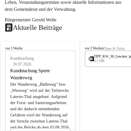
Leben, Veranstaltungstermine sowie aktuelle Informationen aus 
dem Gemeinderat und der Verwaltung. 
Bürgermeister Gerold Welte
Aktuelle Beiträge
L
L
vor 1 Woche
vor 2 Wochen
Tipps & Tricks
a
a
TIPP_KW_30_Gewitter_i
t
Kundmachung
t
0,1 MB
e
e
30.07.2026
r
r
Kundmachung Sperre
n
n
Wanderweg
s
s
Der Wanderweg „Bädleweg“ bzw. 
„Wiesweg“ wird auf der Teilstrecke 
Laterns-Thal ausgebaut. Aufgrund 
der Forst- und Sanierungsarbeiten 
und der dadurch entstehenden 
Gefahren wird der Wanderweg auf 
der 
Strecke zwischen Laterns-Thal 
und der Brücke ab dem 03.08.2026 