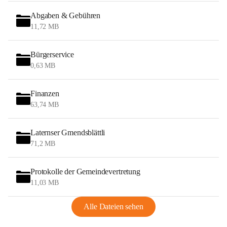
Abgaben & Gebühren
11,72 MB
Bürgerservice
0,63 MB
Finanzen
63,74 MB
Laternser Gmendsblättli
71,2 MB
Protokolle der Gemeindevertretung
11,03 MB
Alle Dateien sehen