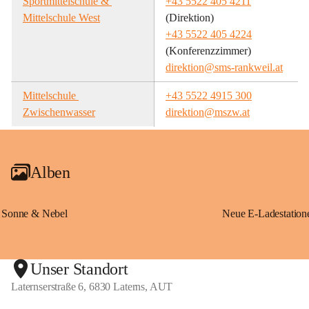
Sportmittelschule & 
+43 5522 405 4211
Mittelschule West
(Direktion)
+43 5522 405 4224
(Konferenzzimmer)
direktion@sms-rankweil.at
Mittelschule 
+43 5522 4915 300
Zwischenwasser
direktion@mszw.at
Alben
Sonne & Nebel
Unser Standort
Laternserstraße 6, 6830 Laterns, AUT