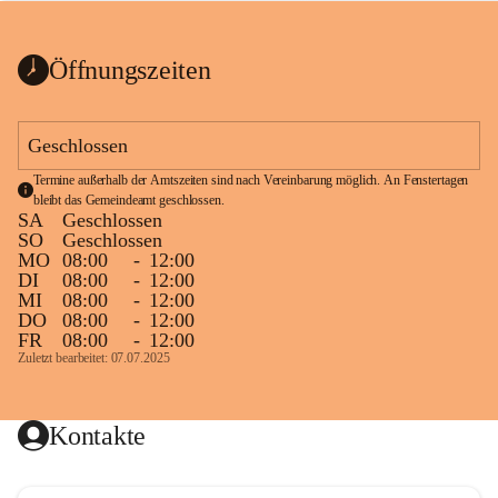
bis zum Ende der Bauarbeiten 
Kundmachung_Sperre-
gesperrt.
Wanderweg-veröffentlic
1 Seite
•
0 MB
ht
Öffnungszeiten
Schild_Sperre
1 Seite
•
0,1 MB
Geschlossen
Termine außerhalb der Amtszeiten sind nach Vereinbarung möglich. An Fenstertagen 
bleibt das Gemeindeamt geschlossen.
SA
Geschlossen
SO
Geschlossen
MO
08:00
-
12:00
DI
08:00
-
12:00
MI
08:00
-
12:00
DO
08:00
-
12:00
FR
08:00
-
12:00
Zuletzt bearbeitet: 07.07.2025
Kontakte