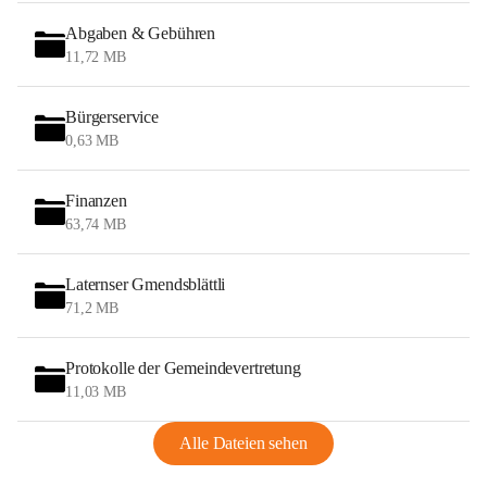
Abgaben & Gebühren
11,72 MB
Bürgerservice
0,63 MB
Finanzen
63,74 MB
Laternser Gmendsblättli
71,2 MB
Protokolle der Gemeindevertretung
11,03 MB
Alle Dateien sehen