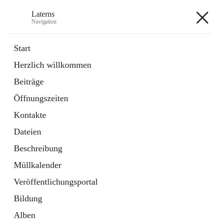
Laterns
Navigation
Laterns
Start
Herzlich willkommen
Bürgerservice
Beiträge
11 Schnellzugriffe
Öffnungszeiten
Soziales
1 Schnellzugriff
Kontakte
Dateien
+5
Beschreibung
Müllkalender
Veröffentlichungsportal
Bildung
Hauptadresse
Alben