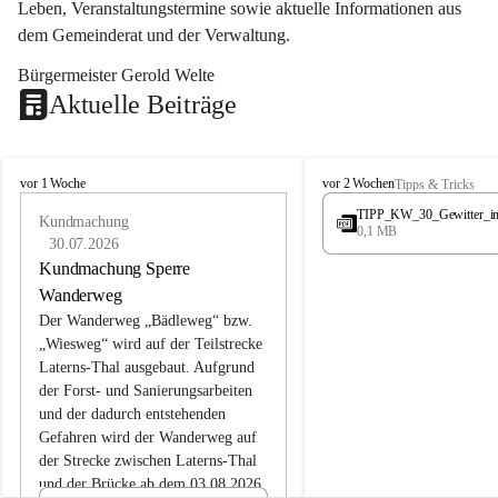
Leben, Veranstaltungstermine sowie aktuelle Informationen aus 
dem Gemeinderat und der Verwaltung. 
Bürgermeister Gerold Welte
Aktuelle Beiträge
L
L
vor 1 Woche
vor 2 Wochen
Tipps & Tricks
a
a
TIPP_KW_30_Gewitter_i
t
Kundmachung
t
0,1 MB
e
e
30.07.2026
r
r
Kundmachung Sperre
n
n
Wanderweg
s
s
Der Wanderweg „Bädleweg“ bzw. 
„Wiesweg“ wird auf der Teilstrecke 
Laterns-Thal ausgebaut. Aufgrund 
der Forst- und Sanierungsarbeiten 
und der dadurch entstehenden 
Gefahren wird der Wanderweg auf 
der 
Strecke zwischen Laterns-Thal 
und der Brücke ab dem 03.08.2026 