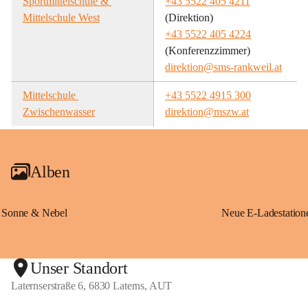
Sportmittelschule & 
+43 5522 405 4211
Mittelschule West
(Direktion)
+43 5522 405 4224
(Konferenzzimmer)
direktion@sms-rankweil.at
Mittelschule 
+43 5522 4915 300
Zwischenwasser
direktion@mszw.at
Alben
Sonne & Nebel
Unser Standort
Laternserstraße 6, 6830 Laterns, AUT