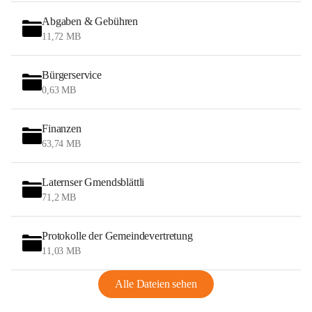
Abgaben & Gebühren
11,72 MB
Bürgerservice
0,63 MB
Finanzen
63,74 MB
Laternser Gmendsblättli
71,2 MB
Protokolle der Gemeindevertretung
11,03 MB
Alle Dateien sehen