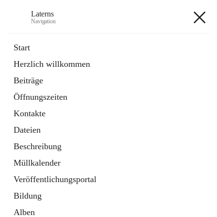
Laterns
Navigation
Laterns
Start
Herzlich willkommen
Bürgerservice
Beiträge
11 Schnellzugriffe
Öffnungszeiten
Soziales
1 Schnellzugriff
Kontakte
Dateien
+5
Beschreibung
Müllkalender
Veröffentlichungsportal
Bildung
Hauptadresse
Alben