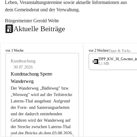
Leben, Veranstaltungstermine sowie aktuelle Informationen aus 
dem Gemeinderat und der Verwaltung. 
Bürgermeister Gerold Welte
Aktuelle Beiträge
L
L
vor 1 Woche
vor 2 Wochen
Tipps & Tricks
a
a
TIPP_KW_30_Gewitter_i
t
Kundmachung
t
0,1 MB
e
e
30.07.2026
r
r
Kundmachung Sperre
n
n
Wanderweg
s
s
Der Wanderweg „Bädleweg“ bzw. 
„Wiesweg“ wird auf der Teilstrecke 
Laterns-Thal ausgebaut. Aufgrund 
der Forst- und Sanierungsarbeiten 
und der dadurch entstehenden 
Gefahren wird der Wanderweg auf 
der 
Strecke zwischen Laterns-Thal 
und der Brücke ab dem 03.08.2026 