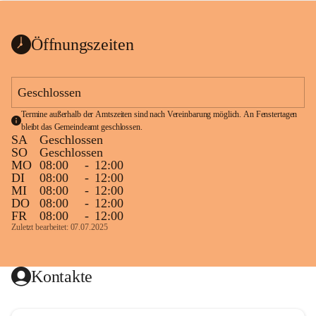
bis zum Ende der Bauarbeiten 
Kundmachung_Sperre-
gesperrt.
Wanderweg-veröffentlic
1 Seite
•
0 MB
ht
Öffnungszeiten
Schild_Sperre
1 Seite
•
0,1 MB
Geschlossen
Termine außerhalb der Amtszeiten sind nach Vereinbarung möglich. An Fenstertagen 
bleibt das Gemeindeamt geschlossen.
SA
Geschlossen
SO
Geschlossen
MO
08:00
-
12:00
DI
08:00
-
12:00
MI
08:00
-
12:00
DO
08:00
-
12:00
FR
08:00
-
12:00
Zuletzt bearbeitet: 07.07.2025
Kontakte