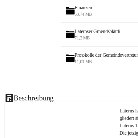
Finanzen
63,74 MB
Laternser Gmendsblättli
71,2 MB
Protokolle der Gemeindevertretu
11,03 MB
Beschreibung
Laterns i
gliedert s
Laterns 
Die jetzi