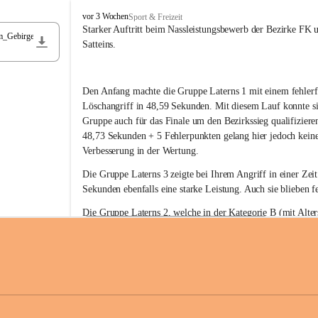
F
vor 3 Wochen
Sport & Freizeit
r
Starker Auftritt beim Nassleistungsbewerb der Bezirke FK 
m_Gebirge
e
Satteins.
i
w
i
Den Anfang machte die Gruppe Laterns 1 mit einem fehlerf
l
l
Löschangriff in 48,59 Sekunden. Mit diesem Lauf konnte si
i
Gruppe auch für das Finale um den Bezirkssieg qualifiziere
g
48,73 Sekunden + 5 Fehlerpunkten gelang hier jedoch keine
e
Verbesserung in der Wertung.
F
e
Die Gruppe Laterns 3 zeigte bei Ihrem Angriff in einer Zei
u
Sekunden ebenfalls eine starke Leistung. Auch sie blieben fe
e
r
Die Gruppe Laterns 2, welche in der Kategorie B (mit Alter
w
gestartet ist, überzeugte ebenfalls mit einem Löschangriff i
Rangliste_41_Nassleistungsbewerb_2026
e
0,2 MB
Sekunden und konnte damit den Sieg in dieser Wertungsklas
h
Laterns holen.
r
L
a
t
Somit ergab sich folgende hervorragende Ergebnisse:
e