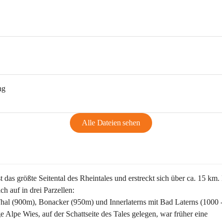
ng
Alle Dateien sehen
st das größte Seitental des Rheintales und erstreckt sich über ca. 15 km.
ich auf in drei Parzellen:
Thal (900m), Bonacker (950m) und Innerlaterns mit Bad Laterns (1000 
ge Alpe Wies, auf der Schattseite des Tales gelegen, war früher eine 