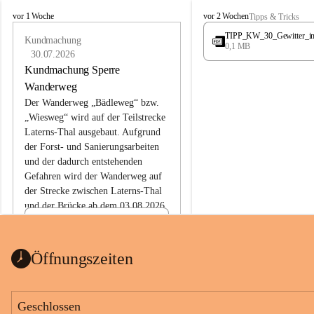
L
L
vor 1 Woche
vor 2 Wochen
Tipps & Tricks
a
a
TIPP_KW_30_Gewitter_i
t
Kundmachung
t
0,1 MB
e
e
30.07.2026
r
r
Kundmachung Sperre
n
n
Wanderweg
s
s
Der Wanderweg „Bädleweg“ bzw. 
„Wiesweg“ wird auf der Teilstrecke 
Laterns-Thal ausgebaut. Aufgrund 
der Forst- und Sanierungsarbeiten 
und der dadurch entstehenden 
Gefahren wird der Wanderweg auf 
der 
Strecke zwischen Laterns-Thal 
und der Brücke ab dem 03.08.2026 
bis zum Ende der Bauarbeiten 
Kundmachung_Sperre-
gesperrt.
Wanderweg-veröffentlic
1 Seite
•
0 MB
ht
Öffnungszeiten
Schild_Sperre
1 Seite
•
0,1 MB
Geschlossen