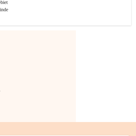
biet 
inde 
.