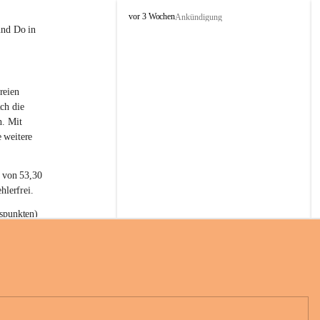
L
vor 3 Wochen
Ankündigung
a
und Do in 
t
e
r
n
reien 
s
ch die 
n. Mit 
 weitere 
t von 53,30 
hlerfrei.
spunkten) 
n 55,40 
se nach 